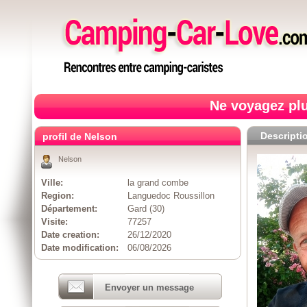
Ne voyagez plu
Descripti
profil de Nelson
Nelson
Ville:
la grand combe
Region:
Languedoc Roussillon
Département:
Gard (30)
Visite:
77257
Date creation:
26/12/2020
Date modification:
06/08/2026
Envoyer un message