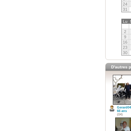
24
31
Lu
2
9
16
23
30
D'autres p
Gerard04
66 ans
(04)