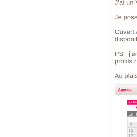
J'ai un
Je poss
Ouvert 
disponi
PS : j'e
profils
Au plais
Agenda
<< Pr
Lu
3
10
17