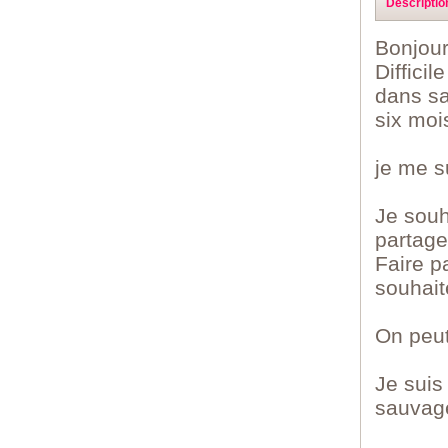
Descriptio
Bonjour
Diffici
dans sa
six mois
je me s
Je souh
partage
Faire p
souhaite
On peut
Je suis
sauvage