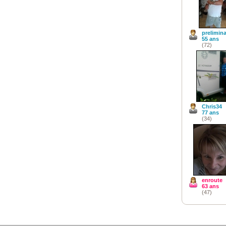
prelimina
55 ans
(72)
Chris34
77 ans
(34)
enroute
63 ans
(47)