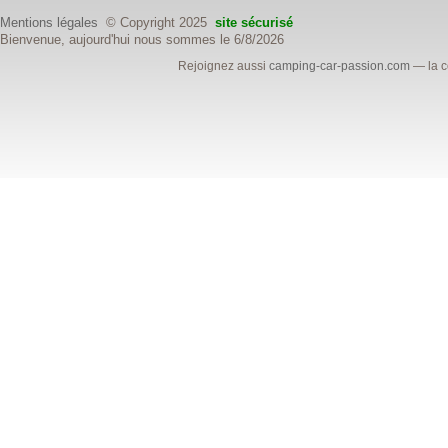
Mentions légales
© Copyright 2025
site sécurisé
Bienvenue, aujourd'hui nous sommes le 6/8/2026
Rejoignez aussi
camping-car-passion.com
— la c