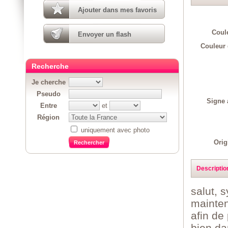
Ajouter dans mes favoris
Coul
Envoyer un flash
Couleur 
Recherche
Je cherche
Pseudo
Signe 
Entre
et
Région
uniquement avec photo
Orig
Descriptio
salut, 
mainten
afin de
bien da