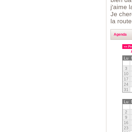
j'aime 
Je cher
la route
Agenda
<< Pr
Lu
3
10
17
24
31
Lu
2
9
16
23