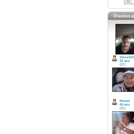
30
D'autres p
Vince323
52 ans
(87)
Hervet
65 ans
(82)