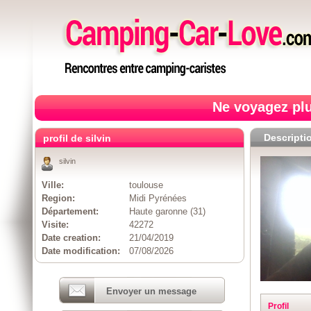
Ne voyagez plu
Descripti
profil de silvin
silvin
Ville:
toulouse
Region:
Midi Pyrénées
Département:
Haute garonne (31)
Visite:
42272
Date creation:
21/04/2019
Date modification:
07/08/2026
Envoyer un message
Profil