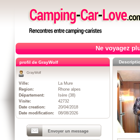
Ne voyagez plu
Descripti
profil de GrayWolf
GrayWolf
Ville:
La Mure
Region:
Rhone alpes
Département:
Isère (38)
Visite:
42732
Date creation:
20/04/2018
Date modification:
08/08/2026
Envoyer un message