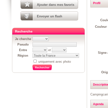
Profil
Ajouter dans mes favoris
Envoyer un flash
Coul
Couleur 
Recherche
Je cherche
Pseudo
Entre
et
Signe 
Région
uniquement avec photo
Orig
Descriptio
Campingcaris
Agenda