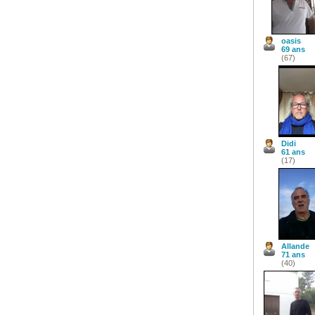
oasis
69 ans
(67)
Didi
61 ans
(17)
Allande
71 ans
(40)