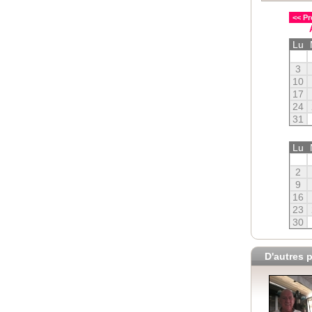
<< Pr
Lu
3
10
17
24
31
Lu
2
9
16
23
30
D'autres p