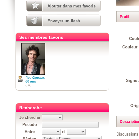
Ajouter dans mes favoris
Profil
Envoyer un flash
Ses membres favoris
Coul
Couleur 
fleur2peaux
Signe 
60 ans
(87)
Orig
Recherche
Je cherche
Descriptio
Pseudo
Entre
et
Discussions 
Région