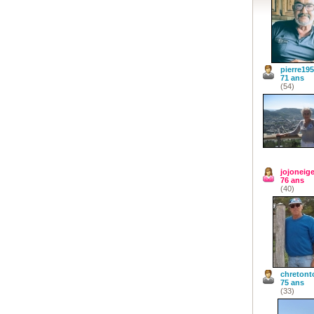
pierre19
71 ans
(54)
jojoneig
76 ans
(40)
chretont
75 ans
(33)