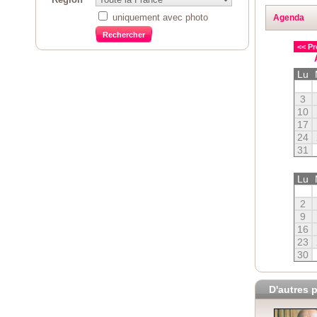
uniquement avec photo
Agenda
<< Pr
Lu
3
10
17
24
31
Lu
2
9
16
23
30
D'autres p