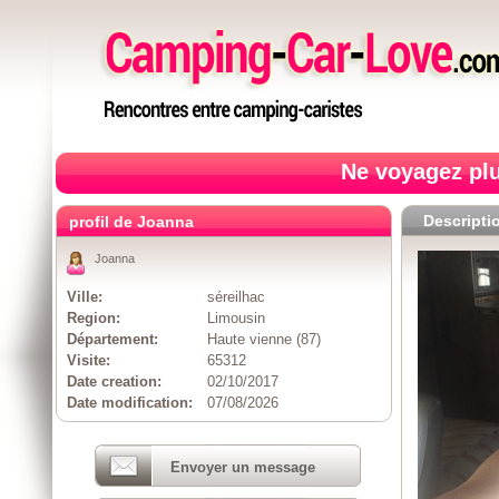
Ne voyagez plu
Descripti
profil de Joanna
Joanna
Ville:
séreilhac
Region:
Limousin
Département:
Haute vienne (87)
Visite:
65312
Date creation:
02/10/2017
Date modification:
07/08/2026
Envoyer un message