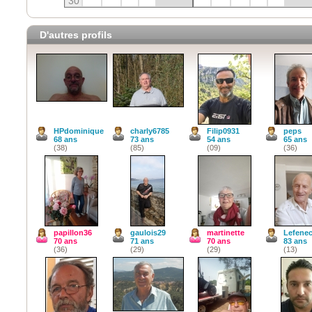
30
D'autres profils
HPdominique
charly6785
Filip0931
peps
68 ans
73 ans
54 ans
65 ans
(38)
(85)
(09)
(36)
papillon36
gaulois29
martinette
Lefene
70 ans
71 ans
70 ans
83 ans
(36)
(29)
(29)
(13)