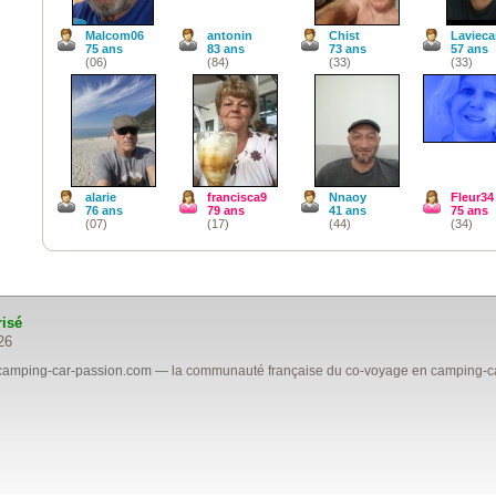
Malcom06
antonin
Chist
Lavieca
75 ans
83 ans
73 ans
57 ans
(06)
(84)
(33)
(33)
alarie
francisca9
Nnaoy
Fleur34
76 ans
79 ans
41 ans
75 ans
(07)
(17)
(44)
(34)
risé
26
camping-car-passion.com
— la communauté française du co-voyage en camping-car