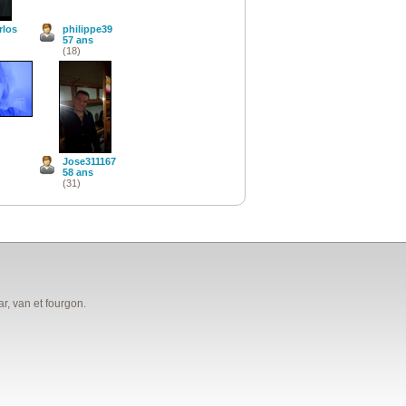
rlos
philippe39
57 ans
(18)
Jose311167
58 ans
(31)
, van et fourgon.