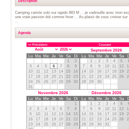
Description
Camping cariste solo sur rapido 883 M ... je vadrouille avec mon esc
une vraie passion été comme hiver ... Au plaisir de vous croiser sur
...
Agenda
<< Précédent
Courant
Septembre
2026
Lu
Ma
Me
Je
Ve
Sa
Di
Lu
Ma
Me
Je
Ve
Sa
1
2
1
2
3
4
5
3
4
5
6
7
8
9
7
8
9
10
11
12
10
11
12
13
14
15
16
14
15
16
17
18
19
17
18
19
20
21
22
23
21
22
23
24
25
26
24
25
26
27
28
29
30
28
29
30
31
Novembre
2026
Décembre
2026
Lu
Ma
Me
Je
Ve
Sa
Di
Lu
Ma
Me
Je
Ve
Sa
1
1
2
3
4
5
2
3
4
5
6
7
8
7
8
9
10
11
12
9
10
11
12
13
14
15
14
15
16
17
18
19
16
17
18
19
20
21
22
21
22
23
24
25
26
23
24
25
26
27
28
29
28
29
30
31