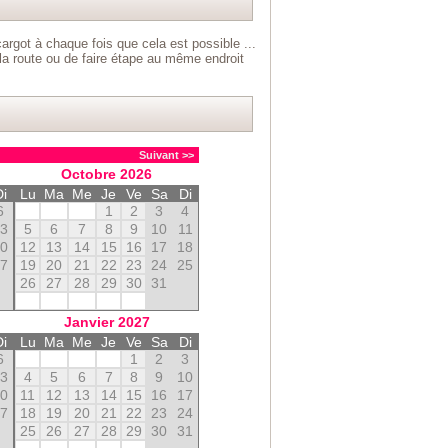
argot à chaque fois que cela est possible ...
 la route ou de faire étape au même endroit
Suivant >>
Octobre
2026
Di
Lu
Ma
Me
Je
Ve
Sa
Di
6
1
2
3
4
13
5
6
7
8
9
10
11
20
12
13
14
15
16
17
18
27
19
20
21
22
23
24
25
26
27
28
29
30
31
Janvier
2027
Di
Lu
Ma
Me
Je
Ve
Sa
Di
6
1
2
3
13
4
5
6
7
8
9
10
20
11
12
13
14
15
16
17
27
18
19
20
21
22
23
24
25
26
27
28
29
30
31