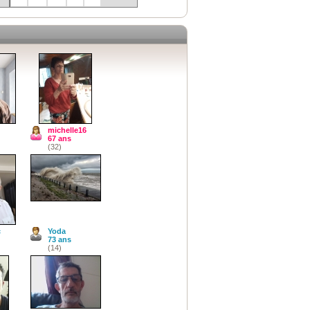
michelle16
67 ans
(32)
c
Yoda
73 ans
(14)