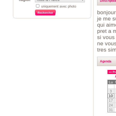
Descriptio
uniquement avec photo
bonjour
je me s
qui aim
pret a 
si vous
ne vous
tres si
Agenda
<< Pr
Lu
3
10
17
24
31