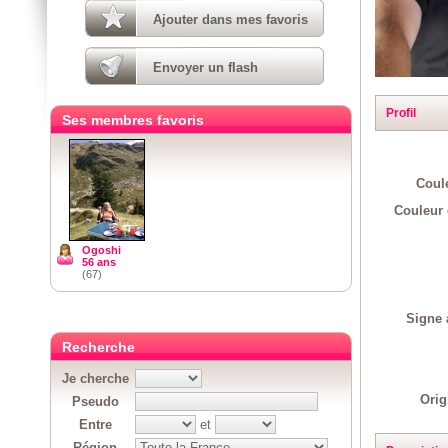
Ajouter dans mes favoris
Envoyer un flash
Profil
Ses membres favoris
Coul
Couleur 
Ogoshi
56 ans
(67)
Signe 
Recherche
Je cherche
Orig
Pseudo
Entre
et
Région