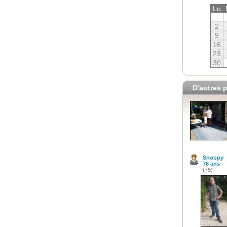
Lu
2
9
16
23
30
D'autres p
Snoopy
76 ans
(75)