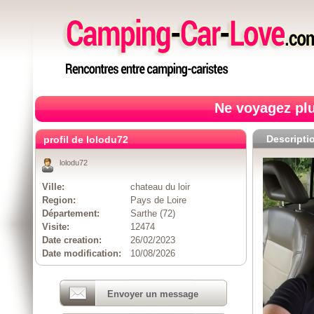
Ne voyagez plu
Descripti
profil de lolodu72
lolodu72
Ville:
chateau du loir
Region:
Pays de Loire
Département:
Sarthe (72)
Visite:
12474
Date creation:
26/02/2023
Date modification:
10/08/2026
Envoyer un message