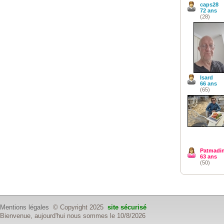
caps28
72 ans
(28)
Isard
66 ans
(65)
Patmadin
63 ans
(50)
Mentions légales
© Copyright 2025
site sécurisé
Bienvenue, aujourd'hui nous sommes le 10/8/2026