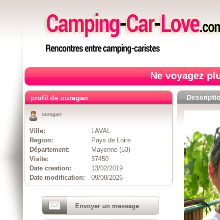
Ne voyagez plu
Descripti
profil de ouragan
ouragan
Ville:
LAVAL
Region:
Pays de Loire
Département:
Mayenne (53)
Visite:
57450
Date creation:
13/02/2019
Date modification:
09/08/2026
Envoyer un message