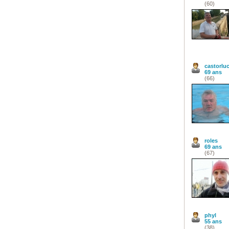
(60)
castorlu
69 ans
(66)
roles
69 ans
(67)
phyl
55 ans
(38)