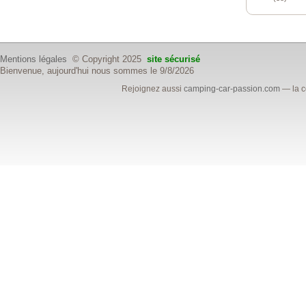
Mentions légales
© Copyright 2025
site sécurisé
Bienvenue, aujourd'hui nous sommes le 9/8/2026
Rejoignez aussi
camping-car-passion.com
— la c