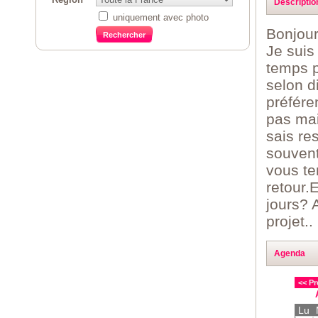
Descriptio
uniquement avec photo
Bonjou
Je suis
temps p
selon d
préfére
pas mai
sais re
souvent
vous te
retour.
jours? 
projet..
Agenda
<< Pr
Lu