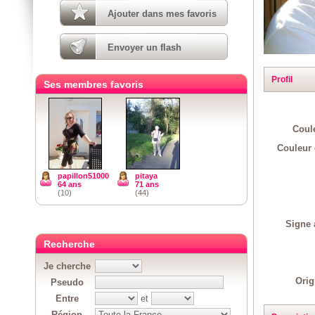
Ajouter dans mes favoris
Envoyer un flash
Profil
Ses membres favoris
Coul
Couleur 
papillon51000
pitaya
64 ans
71 ans
(10)
(44)
Signe 
Recherche
Je cherche
Orig
Pseudo
Entre
et
Région