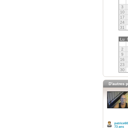
3
10
17
24
31
Lu
2
9
16
23
30
D'autres p
patrice6
73 ans