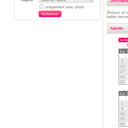
Descriptio
uniquement avec photo
Bonjour, je s
belles renco
Agenda
<< Pr
Lu
3
10
17
24
31
Lu
2
9
16
23
30