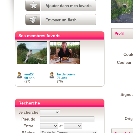
Ajouter dans mes favoris
Envoyer un flash
Profil
Ses membres favoris
Coul
Couleur 
ami27
lucderouen
69 ans
71 ans
(27)
(76)
Signe 
Recherche
Je cherche
Orig
Pseudo
Entre
et
Région