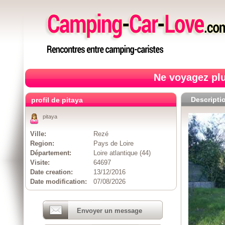
Ne voyagez plu
Descripti
profil de pitaya
pitaya
Ville:
Rezé
Region:
Pays de Loire
Département:
Loire atlantique (44)
Visite:
64697
Date creation:
13/12/2016
Date modification:
07/08/2026
Envoyer un message