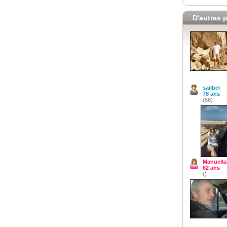
D'autres p
sailbel
78 ans
(56)
Manuella
62 ans
()