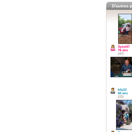
D'autres p
Syssi47
76 ans
(47)
kily22
66 ans
(22)