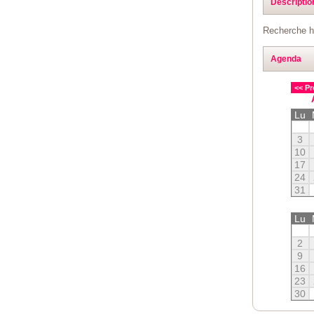
Descriptio
Recherche ho
Agenda
<< Pr
Lu
3
10
17
24
31
Lu
2
9
16
23
30