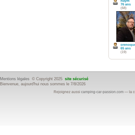
Raym
76 ans
(68)
orenoqu
65 ans
(19)
Mentions légales
© Copyright 2025
site sécurisé
Bienvenue, aujourd'hui nous sommes le 7/8/2026
Rejoignez aussi
camping-car-passion.com
— la c