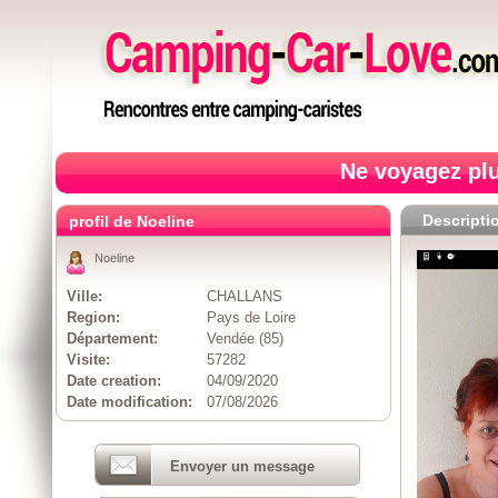
Ne voyagez plu
Descripti
profil de Noeline
Noeline
Ville:
CHALLANS
Region:
Pays de Loire
Département:
Vendée (85)
Visite:
57282
Date creation:
04/09/2020
Date modification:
07/08/2026
Envoyer un message