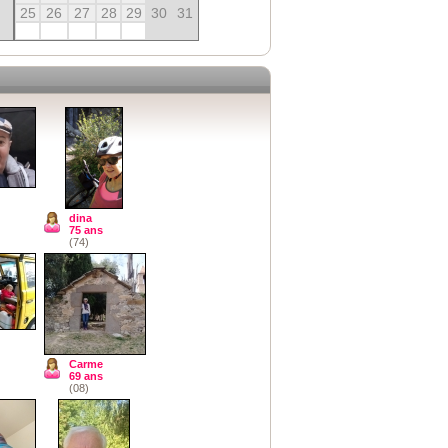
25
26
27
28
29
30
31
dina
75 ans
(74)
Carme
69 ans
(08)