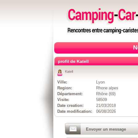
N
profil de Katell
Katell
Ville:
Lyon
Region:
Rhone alpes
Département:
Rhône (69)
Visite:
58509
Date creation:
21/03/2018
Date modification:
06/08/2026
Envoyer un message