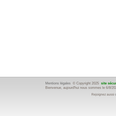
Mentions légales
© Copyright 2025
site sécu
Bienvenue, aujourd'hui nous sommes le 6/8/20
Rejoignez aussi