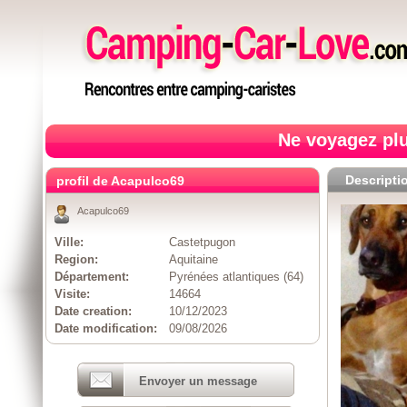
Ne voyagez plu
Descripti
profil de Acapulco69
Acapulco69
Ville:
Castetpugon
Region:
Aquitaine
Département:
Pyrénées atlantiques (64)
Visite:
14664
Date creation:
10/12/2023
Date modification:
09/08/2026
Envoyer un message