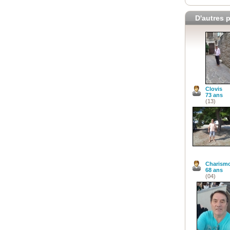
D'autres p
Clovis
73 ans
(13)
Charism
68 ans
(04)