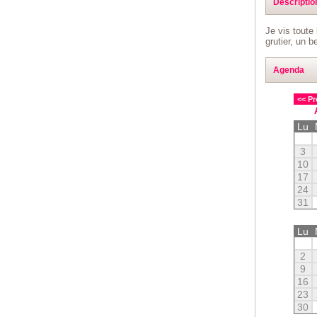
Descriptio
Je vis toute
grutier, un 
Agenda
<< Pr
Lu
3
10
17
24
31
Lu
2
9
16
23
30