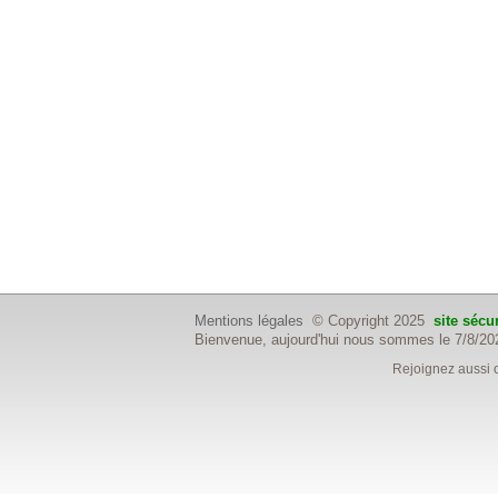
Mentions légales
© Copyright 2025
site sécu
Bienvenue, aujourd'hui nous sommes le 7/8/20
Rejoignez aussi