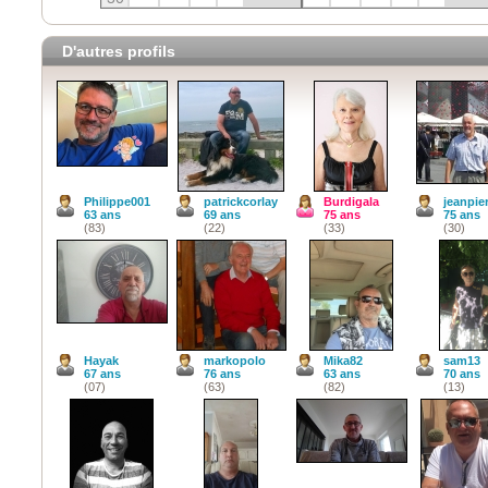
D'autres profils
Philippe001
patrickcorlay
Burdigala
jeanpie
63 ans
69 ans
75 ans
75 ans
(83)
(22)
(33)
(30)
Hayak
markopolo
Mika82
sam13
67 ans
76 ans
63 ans
70 ans
(07)
(63)
(82)
(13)