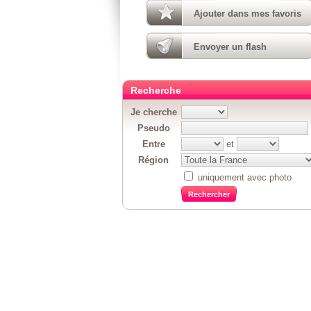
Ajouter dans mes favoris
Envoyer un flash
Recherche
Je cherche
Pseudo
Entre
et
Région
uniquement avec photo