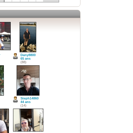
r
Dany8800
65 ans
(88)
Steph14860
44 ans
(14)