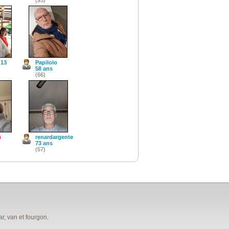
d13
Papilolo
58 ans
(66)
u
renardargente
73 ans
(57)
, van et fourgon.