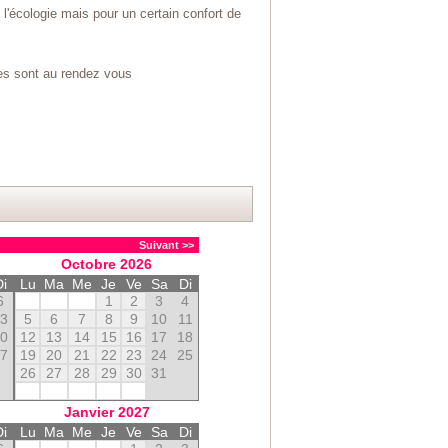
 l'écologie mais pour un certain confort de
ées sont au rendez vous
Suivant >>
Octobre
2026
Di
Lu
Ma
Me
Je
Ve
Sa
Di
6
1
2
3
4
13
5
6
7
8
9
10
11
20
12
13
14
15
16
17
18
27
19
20
21
22
23
24
25
26
27
28
29
30
31
Janvier
2027
Di
Lu
Ma
Me
Je
Ve
Sa
Di