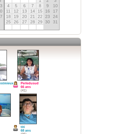
6
1
2
3
13
4
5
6
7
8
9
10
20
11
12
13
14
15
16
17
27
18
19
20
21
22
23
24
25
26
27
28
29
30
31
estmieux
Perledusud
66 ans
(41)
titi
68 ans
(95)