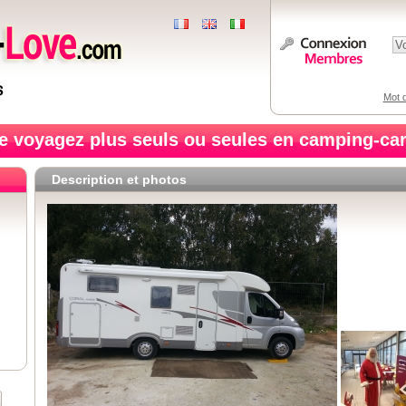
Mot d
e voyagez plus seuls ou seules en camping-car
Description et photos