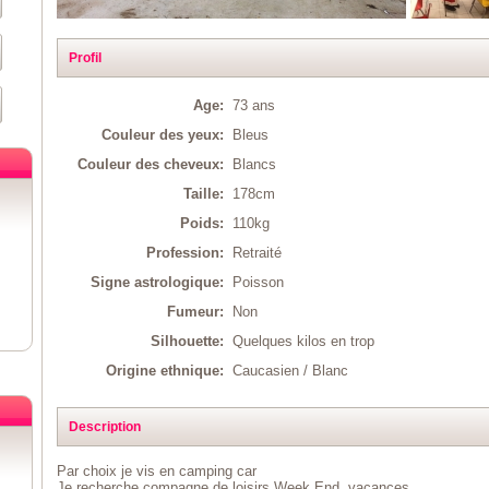
Profil
Age:
73 ans
Couleur des yeux:
Bleus
Couleur des cheveux:
Blancs
Taille:
178cm
Poids:
110kg
Profession:
Retraité
Signe astrologique:
Poisson
Fumeur:
Non
Silhouette:
Quelques kilos en trop
Origine ethnique:
Caucasien / Blanc
Description
Par choix je vis en camping car
Je recherche compagne de loisirs Week End, vacances