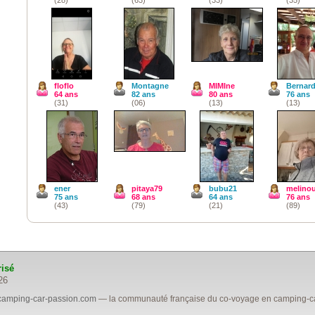
floflo
Montagne
MIMIne
Bernar
64 ans
82 ans
80 ans
76 ans
(31)
(06)
(13)
(13)
ener
pitaya79
bubu21
melino
75 ans
68 ans
64 ans
76 ans
(43)
(79)
(21)
(89)
risé
26
camping-car-passion.com
— la communauté française du co-voyage en camping-car