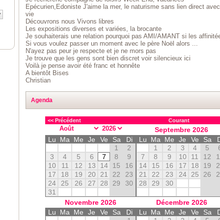
Epécurien,Edoniste J'aime la mer, le naturisme sans lien direct avec
vie
Découvrons nous Vivons libres
Les expositions diverses et variées, la brocante
Je souhaiterais une relation pourquoi pas AMI/AMANT si les affinit
Si vous voulez passer un moment avec le père Noël alors ...
N'ayez pas peur je respecte et je ne mors pas
Je trouve que les gens sont bien discret voir silencieux ici
Voilà je pense avoir été franc et honnête
A bientôt Bises
Christian
Agenda
<< Précédent
Courant
Septembre
2026
Lu
Ma
Me
Je
Ve
Sa
Di
Lu
Ma
Me
Je
Ve
Sa
1
2
1
2
3
4
5
3
4
5
6
7
8
9
7
8
9
10
11
12
10
11
12
13
14
15
16
14
15
16
17
18
19
17
18
19
20
21
22
23
21
22
23
24
25
26
24
25
26
27
28
29
30
28
29
30
31
Novembre
2026
Décembre
2026
Lu
Ma
Me
Je
Ve
Sa
Di
Lu
Ma
Me
Je
Ve
Sa