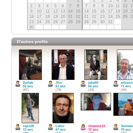
1
1
2
3
4
5
2
3
4
5
6
7
8
7
8
9
10
11
12
9
10
11
12
13
14
15
14
15
16
17
18
19
16
17
18
19
20
21
22
21
22
23
24
25
26
23
24
25
26
27
28
29
28
29
30
31
30
D'autres profils
Darfab
Jfcc
jaba59
adeuxc
55 ans
61 ans
66 ans
71 ans
(87)
(79)
(33)
(04)
caps28
Lalou
vitamine33
Sumalo
72 ans
67 ans
72 ans
76 ans
(28)
(63)
(33)
(35)