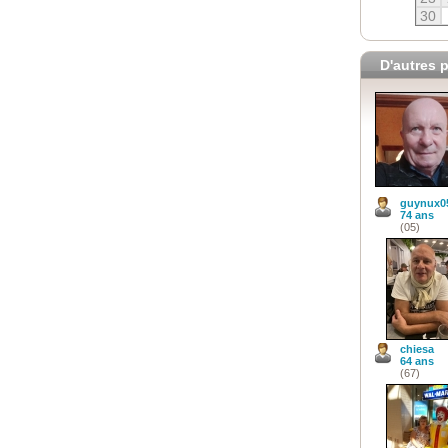
30
D'autres p
guynux0
74 ans
(05)
chiesa
64 ans
(67)