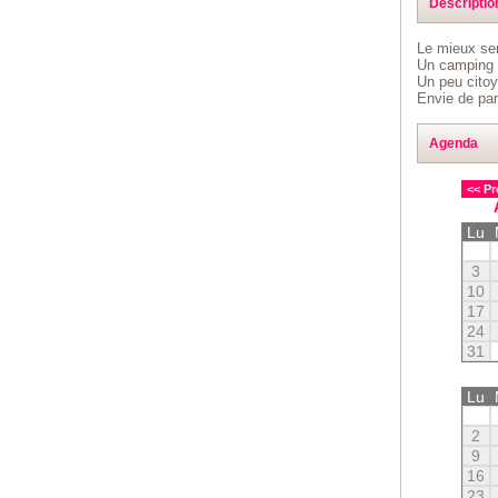
Descriptio
Le mieux ser
Un camping c
Un peu citoy
Envie de par
Agenda
<< Pr
Lu
3
10
17
24
31
Lu
2
9
16
23