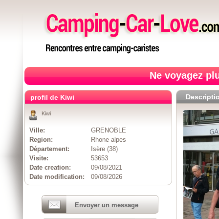
Ne voyagez plu
Descripti
profil de Kiwi
Kiwi
Ville:
GRENOBLE
Region:
Rhone alpes
Département:
Isère (38)
Visite:
53653
Date creation:
09/08/2021
Date modification:
09/08/2026
Envoyer un message