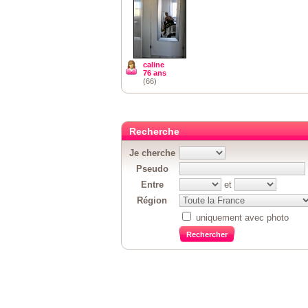
caline
76 ans
(66)
Recherche
Je cherche
Pseudo
Entre
et
Région
uniquement avec photo