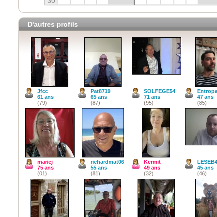
30
D'autres profils
Jfcc
Pat8719
SOLFEGE54
Entrop
61 ans
65 ans
71 ans
47 ans
(79)
(87)
(95)
(85)
mariej
richardmat06
Kermit
LESEB
75 ans
55 ans
49 ans
45 ans
(01)
(81)
(32)
(46)