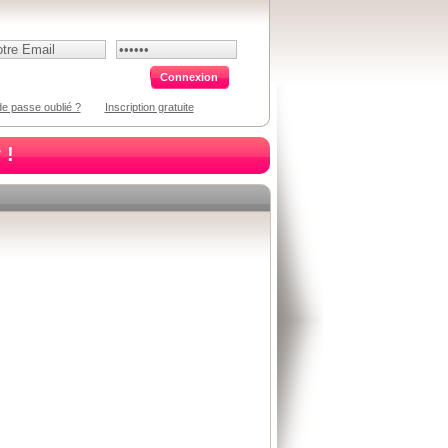
e passe oublié ?
Inscription gratuite
 !