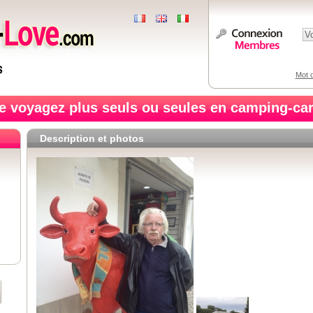
Mot d
e voyagez plus seuls ou seules en camping-car
Description et photos