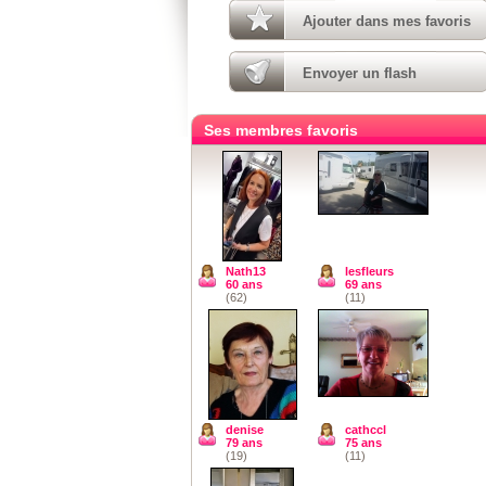
Ajouter dans mes favoris
Envoyer un flash
Ses membres favoris
Nath13
lesfleurs
60 ans
69 ans
(62)
(11)
denise
cathccl
79 ans
75 ans
(19)
(11)