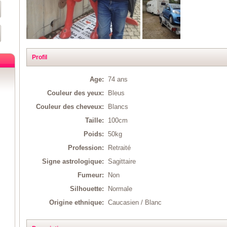
Profil
Age:
74 ans
Couleur des yeux:
Bleus
Couleur des cheveux:
Blancs
Taille:
100cm
Poids:
50kg
Profession:
Retraité
Signe astrologique:
Sagittaire
Fumeur:
Non
Silhouette:
Normale
Origine ethnique:
Caucasien / Blanc