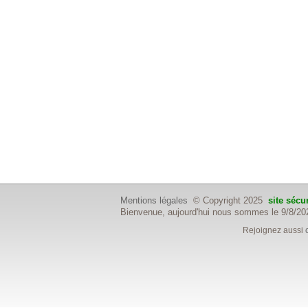
Mentions légales
© Copyright 2025
site sécu
Bienvenue, aujourd'hui nous sommes le 9/8/20
Rejoignez aussi