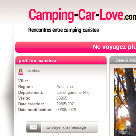
Ne voyagez plu
Descripti
profil de mariebea
mariebea
Ville:
Region:
Aquitaine
Département:
Lot et garonne (47)
Visite:
65265
Date creation:
29/05/2021
Date modification:
09/08/2026
Envoyer un message