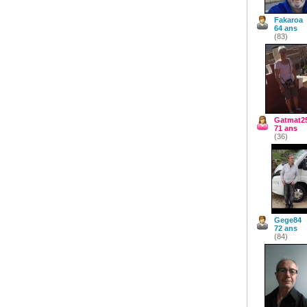
Fakaroa
64 ans
(83)
Gatmat2
71 ans
(36)
Gege84
72 ans
(84)