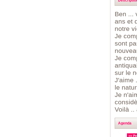
Descriptio
Ben ...
ans et 
notre vi
Je comp
sont pa
nouvea
Je comp
antiqua
sur le n
J'aime .
le natu
Je n'ai
considè
Voilà .
Agenda
<< Pr