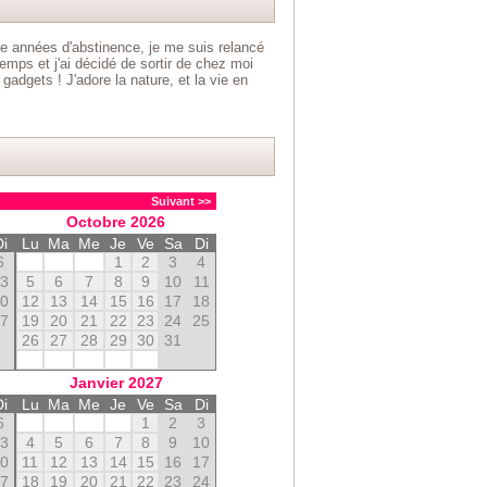
ze années d'abstinence, je me suis relancé
emps et j'ai décidé de sortir de chez moi
gadgets ! J'adore la nature, et la vie en
Suivant >>
Octobre
2026
Di
Lu
Ma
Me
Je
Ve
Sa
Di
6
1
2
3
4
13
5
6
7
8
9
10
11
20
12
13
14
15
16
17
18
27
19
20
21
22
23
24
25
26
27
28
29
30
31
Janvier
2027
Di
Lu
Ma
Me
Je
Ve
Sa
Di
6
1
2
3
13
4
5
6
7
8
9
10
20
11
12
13
14
15
16
17
27
18
19
20
21
22
23
24