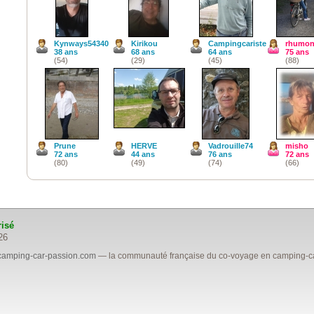
Kynways54340
Kirikou
Campingcariste
rhumon
38 ans
68 ans
64 ans
75 ans
(54)
(29)
(45)
(88)
Prune
HERVE
Vadrouille74
misho
72 ans
44 ans
76 ans
72 ans
(80)
(49)
(74)
(66)
risé
26
camping-car-passion.com
— la communauté française du co-voyage en camping-car