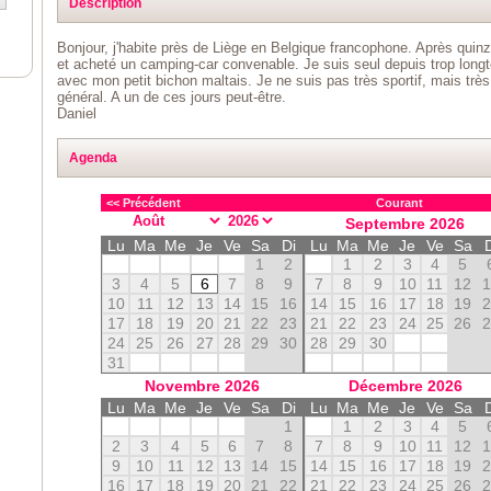
Description
Bonjour, j'habite près de Liège en Belgique francophone. Après quin
et acheté un camping-car convenable. Je suis seul depuis trop longt
avec mon petit bichon maltais. Je ne suis pas très sportif, mais très 
général. A un de ces jours peut-être.
Daniel
Agenda
<< Précédent
Courant
Septembre
2026
Lu
Ma
Me
Je
Ve
Sa
Di
Lu
Ma
Me
Je
Ve
Sa
1
2
1
2
3
4
5
3
4
5
6
7
8
9
7
8
9
10
11
12
10
11
12
13
14
15
16
14
15
16
17
18
19
17
18
19
20
21
22
23
21
22
23
24
25
26
24
25
26
27
28
29
30
28
29
30
31
Novembre
2026
Décembre
2026
Lu
Ma
Me
Je
Ve
Sa
Di
Lu
Ma
Me
Je
Ve
Sa
1
1
2
3
4
5
2
3
4
5
6
7
8
7
8
9
10
11
12
9
10
11
12
13
14
15
14
15
16
17
18
19
16
17
18
19
20
21
22
21
22
23
24
25
26