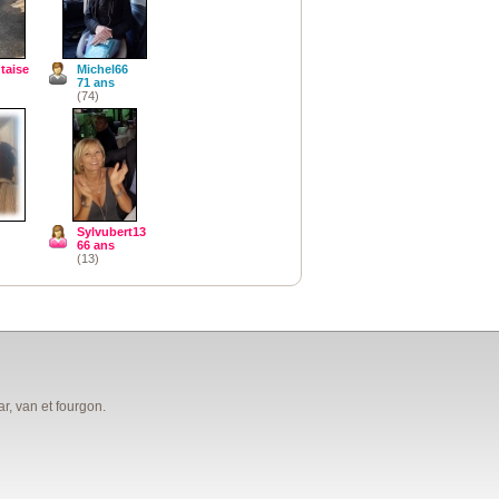
taise
Michel66
71 ans
(74)
Sylvubert13
66 ans
(13)
, van et fourgon.