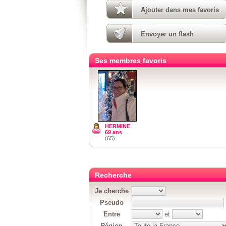
Ajouter dans mes favoris
Envoyer un flash
Ses membres favoris
HERMINE
69 ans
(65)
Recherche
Je cherche
Pseudo
Entre
et
Région