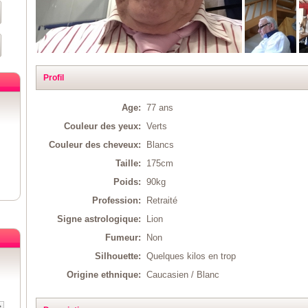
Profil
Age:
77 ans
Couleur des yeux:
Verts
Couleur des cheveux:
Blancs
Taille:
175cm
Poids:
90kg
Profession:
Retraité
Signe astrologique:
Lion
Fumeur:
Non
Silhouette:
Quelques kilos en trop
Origine ethnique:
Caucasien / Blanc