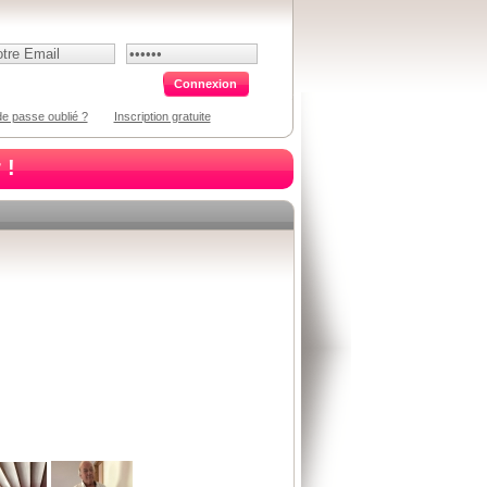
e passe oublié ?
Inscription gratuite
 !