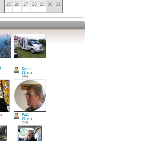
25
26
27
28
29
30
31
4
Domi
72 ans
(46)
ea
Pat1
66 ans
(58)