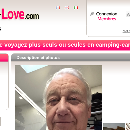
Mot d
e voyagez plus seuls ou seules en camping-car
Description et photos