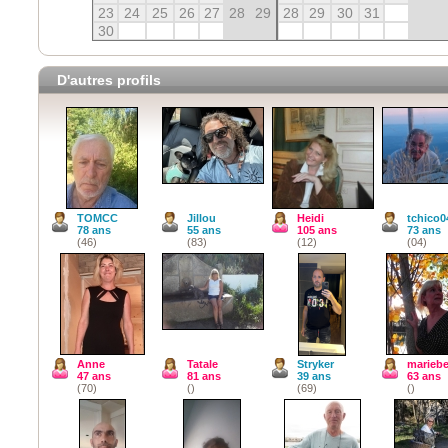
23
24
25
26
27
28
29
28
29
30
31
30
D'autres profils
TOMCC
Jillou
Heidi
tchico0
78 ans
55 ans
105 ans
73 ans
(46)
(83)
(12)
(04)
Anne
Tatale
Stryker
marieb
47 ans
81 ans
39 ans
63 ans
(70)
()
(69)
()