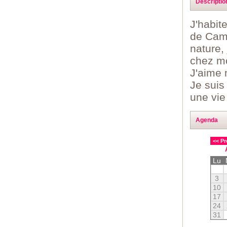
Descriptio
J'habit
de Camp
nature,
chez mo
J'aime 
Je suis
une vie
Agenda
<< Pr
Lu
3
10
17
24
31