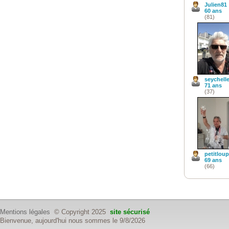
Julien81
60 ans
(81)
seychell
71 ans
(37)
petitloup
69 ans
(66)
Mentions légales
© Copyright 2025
site sécurisé
Bienvenue, aujourd'hui nous sommes le 9/8/2026