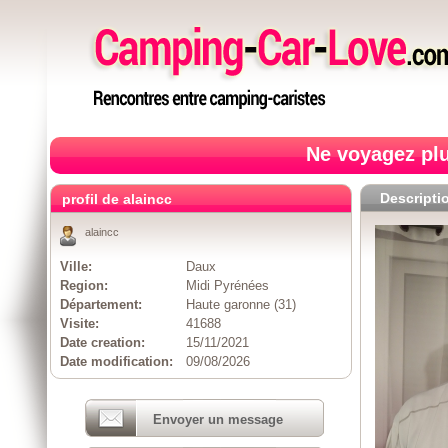
Ne voyagez plu
Descripti
profil de alaincc
alaincc
Ville:
Daux
Region:
Midi Pyrénées
Département:
Haute garonne (31)
Visite:
41688
Date creation:
15/11/2021
Date modification:
09/08/2026
Envoyer un message