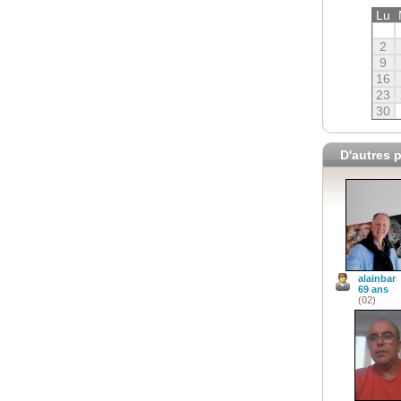
Lu
2
9
16
23
30
D'autres p
alainbar
69 ans
(02)