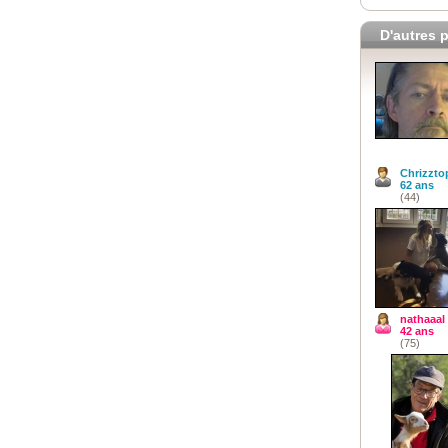
D'autres p
Chrizzto
62 ans
(44)
nathaaal
42 ans
(75)