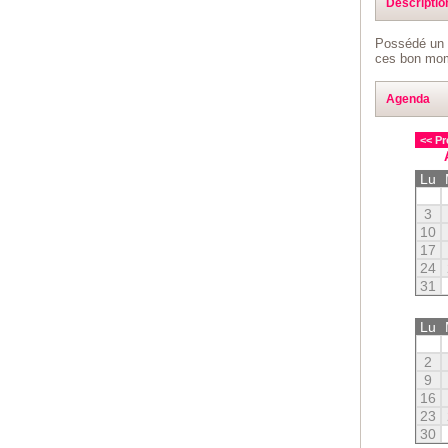
Descriptio
Possédé un f
ces bon mom
Agenda
<< Pr
Lu
3
10
17
24
31
Lu
2
9
16
23
30