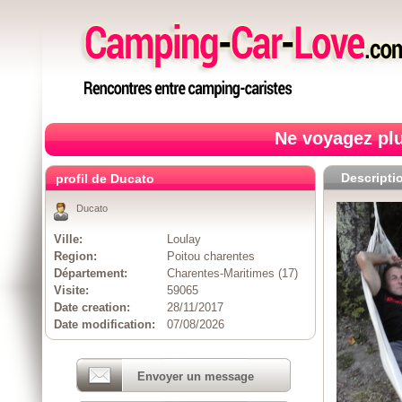
Ne voyagez plu
Descripti
profil de Ducato
Ducato
Ville:
Loulay
Region:
Poitou charentes
Département:
Charentes-Maritimes (17)
Visite:
59065
Date creation:
28/11/2017
Date modification:
07/08/2026
Envoyer un message