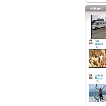
altri profil
tino
69 ans
(27)
sailbel
78 ans
(56)