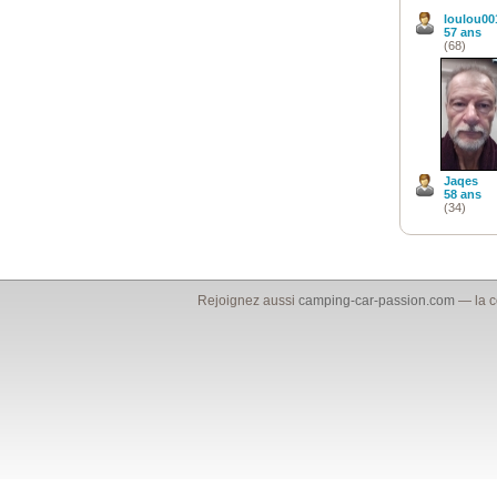
loulou00
57 ans
(68)
Jaqes
58 ans
(34)
Rejoignez aussi
camping-car-passion.com
— la c