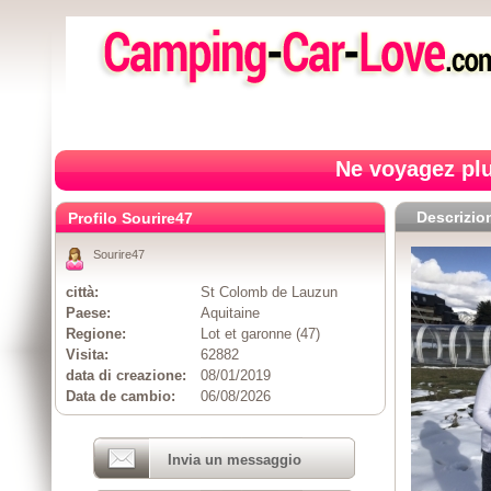
Ne voyagez plu
Descrizio
Profilo Sourire47
Sourire47
città:
St Colomb de Lauzun
Paese:
Aquitaine
Regione:
Lot et garonne (47)
Visita:
62882
data di creazione:
08/01/2019
Data de cambio:
06/08/2026
Invia un messaggio