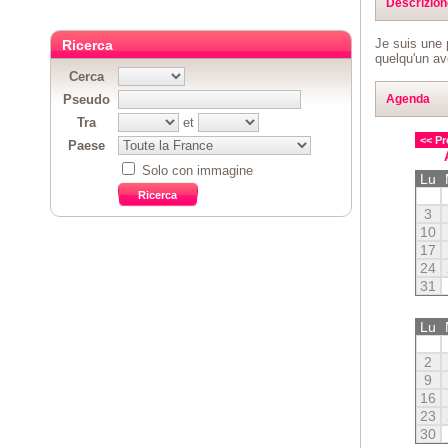
Descrizion
Je suis une p
Ricerca
quelqu'un av
Cerca
Agenda
Pseudo
Tra
et
<< Pr
Paese
Solo con immagine
Lu
3
10
17
24
31
Lu
2
9
16
23
30