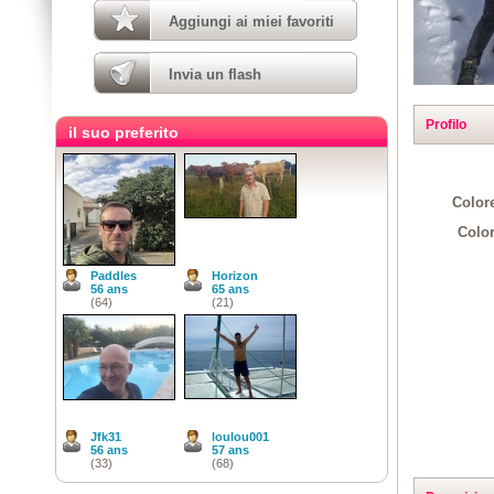
Aggiungi ai miei favoriti
Invia un flash
Profilo
il suo preferito
Colore
Color
Paddles
Horizon
56 ans
65 ans
(64)
(21)
Jfk31
loulou001
56 ans
57 ans
(33)
(68)