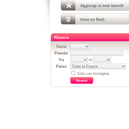
Aggiungi ai miei favoriti
Invia un flash
Ricerca
Cerca
Pseudo
Tra
et
Paese
Solo con immagine