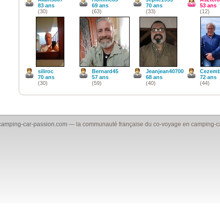
83 ans
69 ans
70 ans
53 ans
(30)
(63)
(33)
(12)
siliroc
Bernard45
Jeanjean40700
Cezemb
70 ans
57 ans
68 ans
72 ans
(30)
(59)
(40)
(44)
camping-car-passion.com
— la communauté française du co-voyage en camping-car