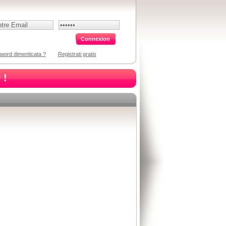
word dimenticata ?
Registrati gratis
 !