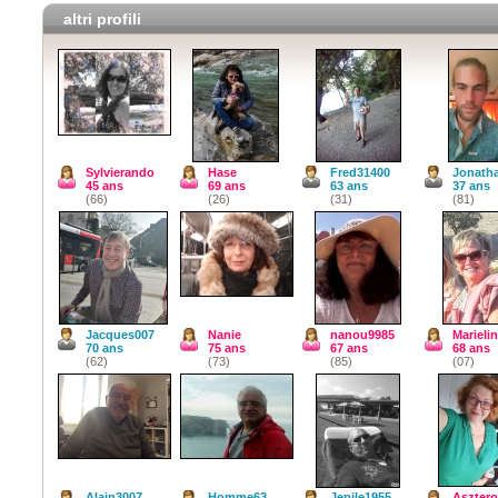
altri profili
Sylvierando
Hase
Fred31400
Jonath
45 ans
69 ans
63 ans
37 ans
(66)
(26)
(31)
(81)
Jacques007
Nanie
nanou9985
Marieli
70 ans
75 ans
67 ans
68 ans
(62)
(73)
(85)
(07)
Alain3007
Homme63
Jepile1955
Aszter