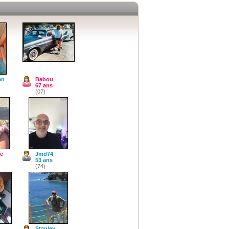
an
Babou
67 ans
(07)
ne
Jmd74
53 ans
(74)
o
Stanley