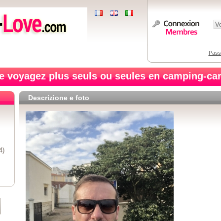
Pass
e voyagez plus seuls ou seules en camping-car
Descrizione e foto
4)