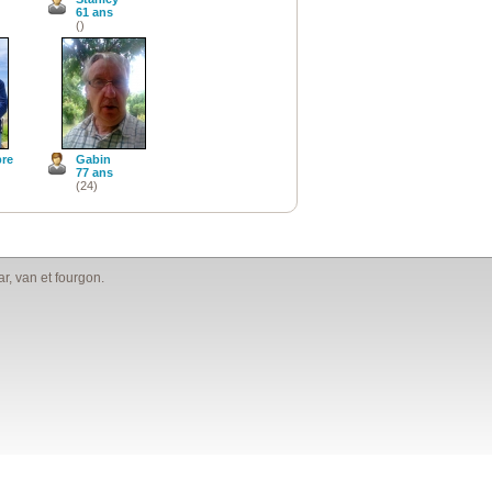
61 ans
()
re
Gabin
77 ans
(24)
, van et fourgon.