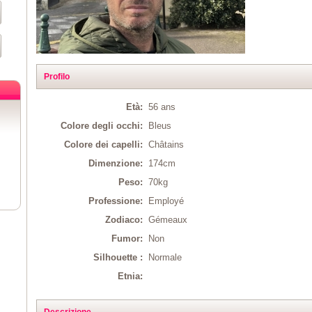
Profilo
Età:
56 ans
Colore degli occhi:
Bleus
Colore dei capelli:
Châtains
Dimenzione:
174cm
Peso:
70kg
Professione:
Employé
Zodiaco:
Gémeaux
Fumor:
Non
Silhouette :
Normale
Etnia:
Descrizione