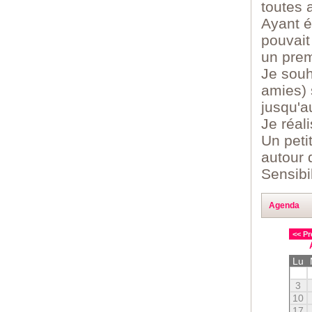
toutes 
Ayant é
pouvait 
un prem
Je souh
amies) 
jusqu'a
Je réali
Un peti
autour 
Sensibi
Agenda
<< Pr
Lu
3
10
17