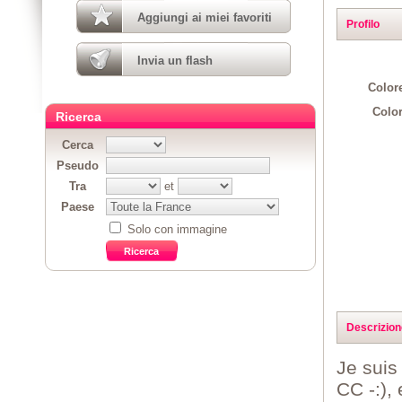
Aggiungi ai miei favoriti
Profilo
Invia un flash
Colore
Color
Ricerca
Cerca
Pseudo
Tra
et
Paese
Solo con immagine
Descrizion
Je suis
CC -:),