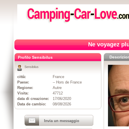
Ne voyagez plu
Descrizio
Profilo Sensibilus
Sensibilus
città:
France
Paese:
-- Hors de France
Regione:
Autre
Visita:
47712
data di creazione:
17/06/2020
Data de cambio:
08/08/2026
Invia un messaggio