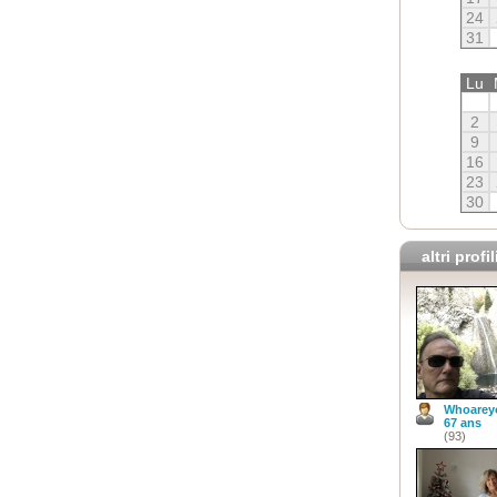
24
31
Lu
2
9
16
23
30
altri profil
Whoarey
67 ans
(93)