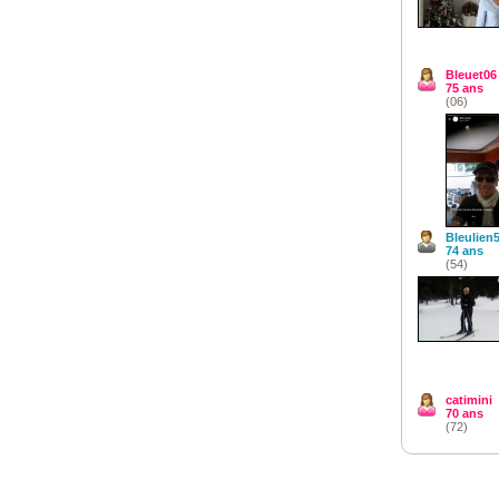
Bleuet06
75 ans
(06)
Bleulien
74 ans
(54)
catimini
70 ans
(72)