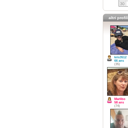
30
altri profil
kris3512
66 ans
(35)
Marlibo
58 ans
(74)