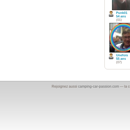
Punk01
54 ans
(01)
Unefois
55 ans
(07)
Rejoignez aussi
camping-car-passion.com
— la c