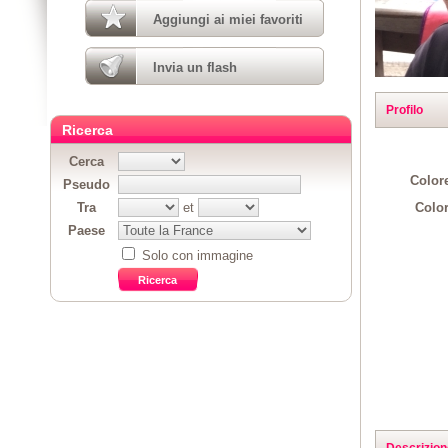
Aggiungi ai miei favoriti
Invia un flash
Profilo
Ricerca
Cerca
Colore
Pseudo
Color
Tra
et
Paese
Solo con immagine
Descrizion