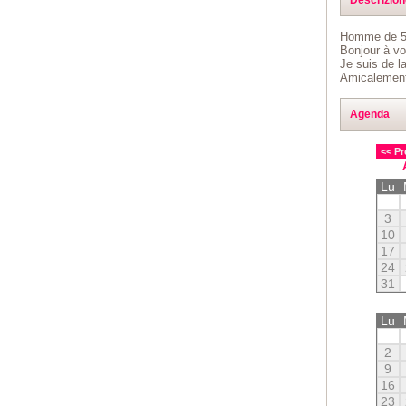
Homme de 5
Bonjour à vo
Je suis de l
Amicalemen
Agenda
<< Pr
Lu
3
10
17
24
31
Lu
2
9
16
23