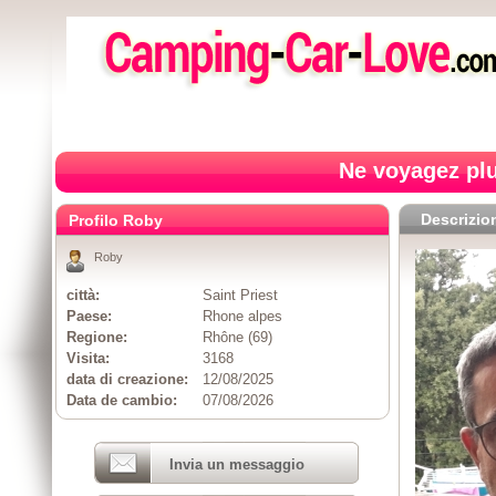
Ne voyagez plu
Descrizio
Profilo Roby
Roby
città:
Saint Priest
Paese:
Rhone alpes
Regione:
Rhône (69)
Visita:
3168
data di creazione:
12/08/2025
Data de cambio:
07/08/2026
Invia un messaggio