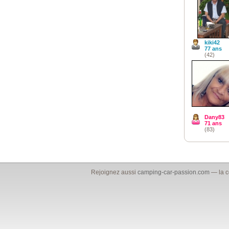
kiki42
77 ans
(42)
Dany83
71 ans
(83)
Rejoignez aussi
camping-car-passion.com
— la c