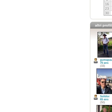
16
23
30
altri profil
gumapa
70 ans
(33)
Solidor
65 ans
(50)