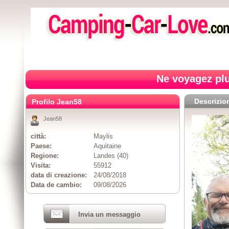
Ne voyagez plu
Descrizio
Profilo Jean58
Jean58
città:
Maylis
Paese:
Aquitaine
Regione:
Landes (40)
Visita:
55912
data di creazione:
24/08/2018
Data de cambio:
09/08/2026
Invia un messaggio