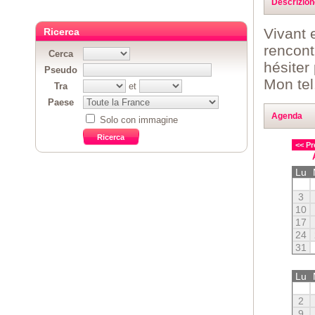
Descrizion
Vivant 
Ricerca
rencont
Cerca
hésiter 
Pseudo
Mon tel
Tra
et
Paese
Agenda
Solo con immagine
<< Pr
Lu
3
10
17
24
31
Lu
2
9