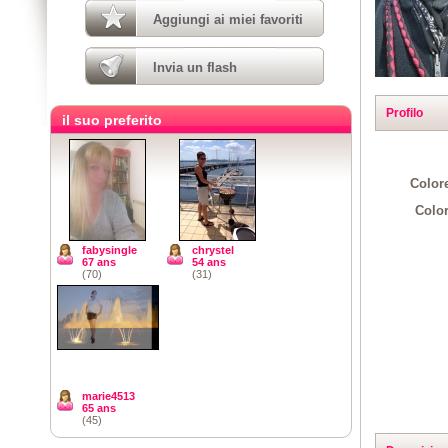
Aggiungi ai miei favoriti
Invia un flash
Profilo
il suo preferito
Colore
Color
fabysingle
chrystel
67 ans
54 ans
(70)
(31)
marie4513
65 ans
(45)