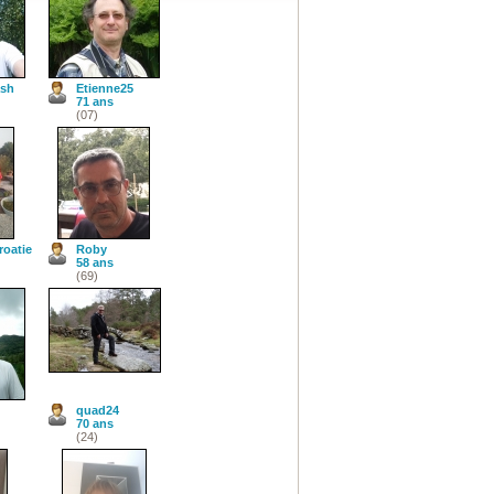
ash
Etienne25
71 ans
(07)
roatie
Roby
58 ans
(69)
quad24
70 ans
(24)