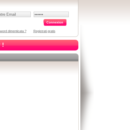
word dimenticata ?
Registrati gratis
 !