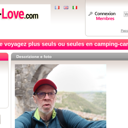
Pass
e voyagez plus seuls ou seules en camping-car
Descrizione e foto