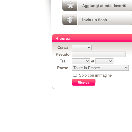
Aggiungi ai miei favoriti
Invia un flash
Ricerca
Cerca
Pseudo
Tra
et
Paese
Solo con immagine