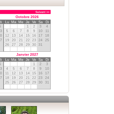
Suivant >>
Octobre
2026
Di
Lu
Ma
Me
Je
Ve
Sa
Di
6
1
2
3
4
13
5
6
7
8
9
10
11
20
12
13
14
15
16
17
18
27
19
20
21
22
23
24
25
26
27
28
29
30
31
Janvier
2027
Di
Lu
Ma
Me
Je
Ve
Sa
Di
6
1
2
3
13
4
5
6
7
8
9
10
20
11
12
13
14
15
16
17
27
18
19
20
21
22
23
24
25
26
27
28
29
30
31