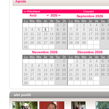
Agenda
<< Précédent
Courant
Septembre
2026
Lu
Ma
Me
Je
Ve
Sa
Di
Lu
Ma
Me
Je
Ve
Sa
1
2
1
2
3
4
5
3
4
5
6
7
8
9
7
8
9
10
11
12
10
11
12
13
14
15
16
14
15
16
17
18
19
17
18
19
20
21
22
23
21
22
23
24
25
26
24
25
26
27
28
29
30
28
29
30
31
Novembre
2026
Décembre
2026
Lu
Ma
Me
Je
Ve
Sa
Di
Lu
Ma
Me
Je
Ve
Sa
1
1
2
3
4
5
2
3
4
5
6
7
8
7
8
9
10
11
12
9
10
11
12
13
14
15
14
15
16
17
18
19
16
17
18
19
20
21
22
21
22
23
24
25
26
23
24
25
26
27
28
29
28
29
30
31
30
altri profili