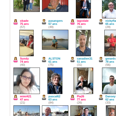
obade
pasangers
lagodale
nickyfl
75 ans
67 ans
76 ans
65 ans
(57)
(49)
(40)
(29)
Sundy
ALSTON
canadien31
gerardc
74 ans
61 ans
51 ans
78 ans
(40)
(75)
(31)
(56)
mimi421
pascal62
Pia26
Dansey
47 ans
63 ans
77 ans
62 ans
(21)
(84)
(26)
(33)