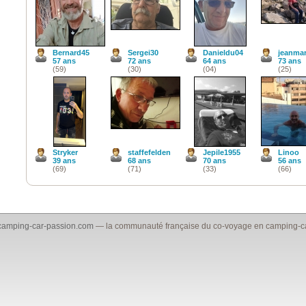
Bernard45
Sergei30
Danieldu04
jeanma
57 ans
72 ans
64 ans
73 ans
(59)
(30)
(04)
(25)
Stryker
staffefelden
Jepile1955
Linoo
39 ans
68 ans
70 ans
56 ans
(69)
(71)
(33)
(66)
camping-car-passion.com
— la communauté française du co-voyage en camping-car