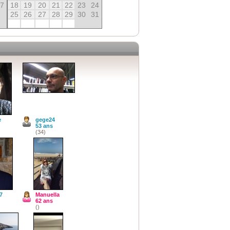
27
18
19
20
21
22
23
24
25
26
27
28
29
30
31
e
gege24
53 ans
(34)
7
Manuella
62 ans
()