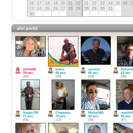
16
17
18
19
20
21
22
21
22
23
24
25
26
23
24
25
26
27
28
29
28
29
30
31
30
altri profili
miche85
jobus
azurera
Patoch
78 ans
65 ans
65 ans
63 ans
(85)
(40)
(64)
(83)
Sergio789
Chamaco
Michel365
martin8
71 ans
76 ans
50 ans
84 ans
(56)
(13)
(59)
(87)