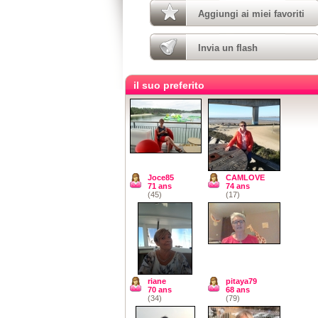
Aggiungi ai miei favoriti
Invia un flash
il suo preferito
Joce85
CAMLOVE
71 ans
74 ans
(45)
(17)
riane
pitaya79
70 ans
68 ans
(34)
(79)