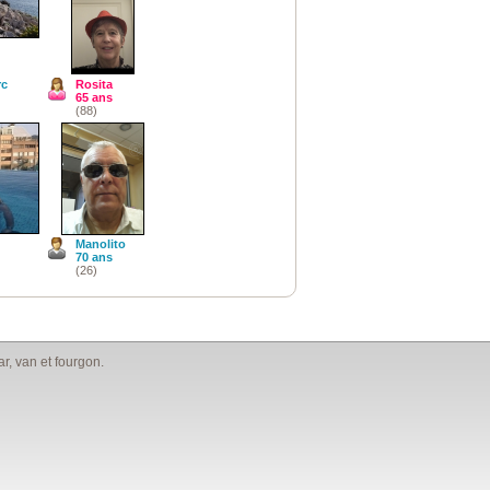
rc
Rosita
65 ans
(88)
Manolito
70 ans
(26)
, van et fourgon.