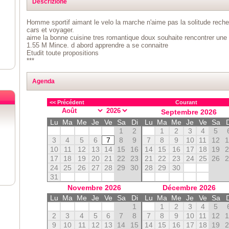
Descrizione
Homme sportif aimant le velo la marche n'aime pas la solitude rec
cars et voyager.
aime la bonne cuisine tres romantique doux souhaite rencontrer une
1.55 M Mince. d abord apprendre a se connaitre
Etudit toute propositions
***
Agenda
<< Précédent
Courant
Septembre
2026
Lu
Ma
Me
Je
Ve
Sa
Di
Lu
Ma
Me
Je
Ve
Sa
1
2
1
2
3
4
5
3
4
5
6
7
8
9
7
8
9
10
11
12
10
11
12
13
14
15
16
14
15
16
17
18
19
17
18
19
20
21
22
23
21
22
23
24
25
26
24
25
26
27
28
29
30
28
29
30
31
Novembre
2026
Décembre
2026
Lu
Ma
Me
Je
Ve
Sa
Di
Lu
Ma
Me
Je
Ve
Sa
1
1
2
3
4
5
2
3
4
5
6
7
8
7
8
9
10
11
12
9
10
11
12
13
14
15
14
15
16
17
18
19