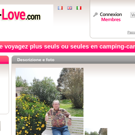
Pass
e voyagez plus seuls ou seules en camping-car
Descrizione e foto