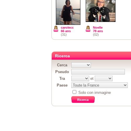
carolecc
Noelle
66 ans
78 ans
(31)
(02)
Ricerca
Cerca
Pseudo
Tra
et
Paese
Solo con immagine