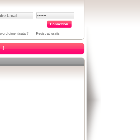
word dimenticata ?
Registrati gratis
 !