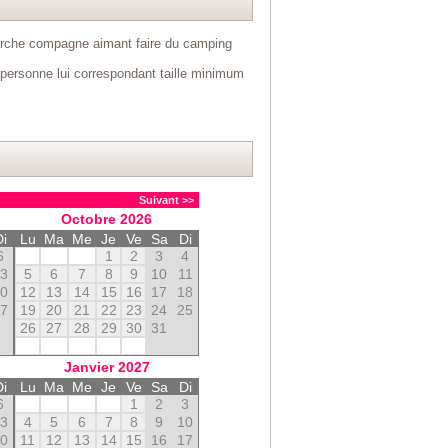
herche compagne aimant faire du camping
 personne lui correspondant taille minimum
Suivant >>
Octobre
2026
Di
Lu
Ma
Me
Je
Ve
Sa
Di
6
1
2
3
4
13
5
6
7
8
9
10
11
20
12
13
14
15
16
17
18
27
19
20
21
22
23
24
25
26
27
28
29
30
31
Janvier
2027
Di
Lu
Ma
Me
Je
Ve
Sa
Di
6
1
2
3
13
4
5
6
7
8
9
10
20
11
12
13
14
15
16
17