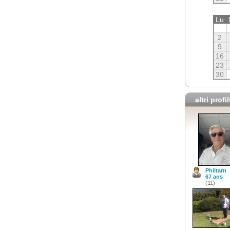
Lu
2
9
16
23
30
altri profil
Philtarn
67 ans
(11)