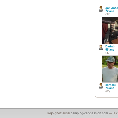
ganymed
72 ans
(97)
Darfab
55 ans
(87)
serge85
76 ans
(85)
Rejoignez aussi
camping-car-passion.com
— la c