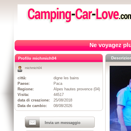
Ne voyagez plu
Descrizio
Profilo michmich04
michmich04
città:
digne les bains
Paese:
Paca
Regione:
Alpes hautes provence (04)
Visita:
44517
data di creazione:
25/08/2018
Data de cambio:
08/08/2026
Invia un messaggio