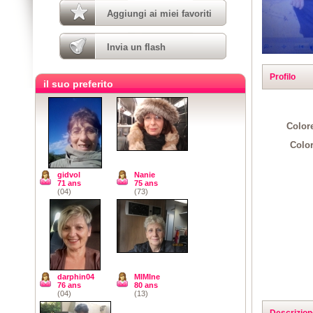
Aggiungi ai miei favoriti
Invia un flash
Profilo
il suo preferito
Colore
Color
gidvol
Nanie
71 ans
75 ans
(04)
(73)
darphin04
MIMIne
76 ans
80 ans
(04)
(13)
Descrizion