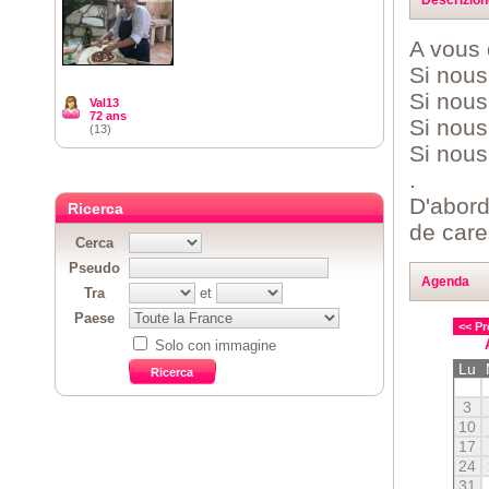
A vous q
Si nous
Si nous
Val13
72 ans
Si nous
(13)
Si nous
.
D'abord
Ricerca
de care
Cerca
Pseudo
Agenda
Tra
et
Paese
<< Pr
Solo con immagine
Lu
3
10
17
24
31