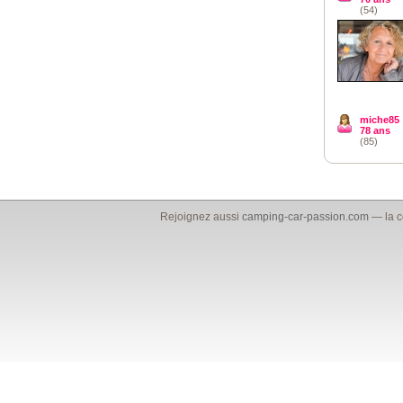
(54)
miche85
78 ans
(85)
Rejoignez aussi
camping-car-passion.com
— la c