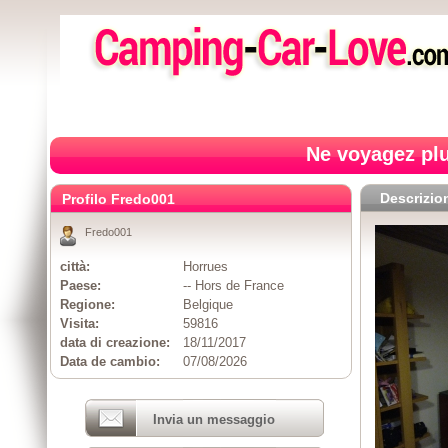
Ne voyagez plu
Descrizio
Profilo Fredo001
Fredo001
città:
Horrues
Paese:
-- Hors de France
Regione:
Belgique
Visita:
59816
data di creazione:
18/11/2017
Data de cambio:
07/08/2026
Invia un messaggio