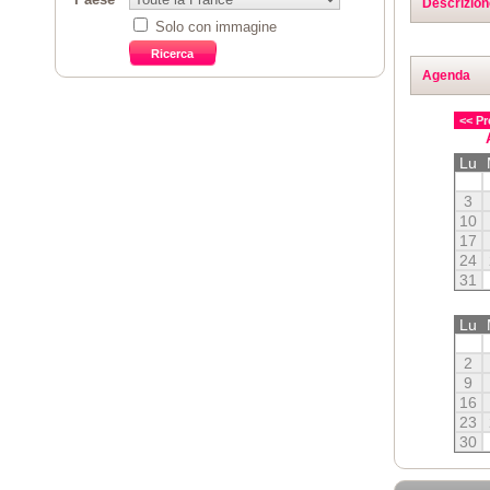
Descrizion
Solo con immagine
Agenda
<< Pr
Lu
3
10
17
24
31
Lu
2
9
16
23
30