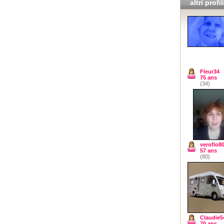
altri profil
Fleur34
75 ans
(34)
veroflo8
57 ans
(80)
Claudie5
70 ans