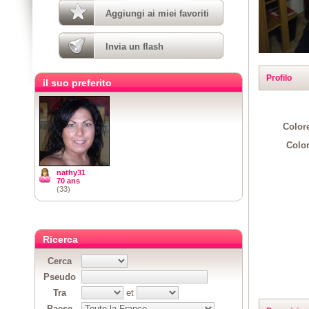
Aggiungi ai miei favoriti
Invia un flash
Profilo
il suo preferito
Colore
Color
nathy31
70 ans
(33)
Ricerca
Cerca
Pseudo
Tra
et
Paese