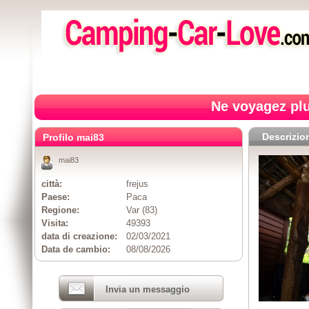
Ne voyagez plu
Descrizio
Profilo mai83
mai83
città:
frejus
Paese:
Paca
Regione:
Var (83)
Visita:
49393
data di creazione:
02/03/2021
Data de cambio:
08/08/2026
Invia un messaggio