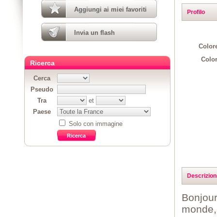
Aggiungi ai miei favoriti
Profilo
Invia un flash
Colore
Color
Ricerca
Cerca
Pseudo
Tra
et
Paese
Solo con immagine
Descrizion
Bonjour
monde, 