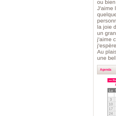
ou bien
J'aime l
quelque
personn
la joie 
un gran
j'aime 
j'espère
Au plai
une bel
Agenda
<< Pr
Lu
3
10
17
24