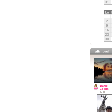
31
Lu
2
9
16
23
30
altri profil
Danie
72 ans
(74)