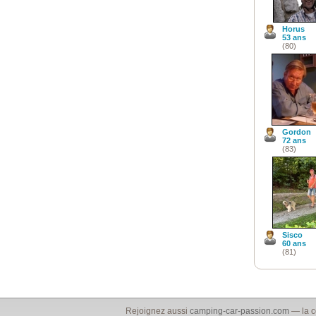
Horus
53 ans
(80)
Gordon
72 ans
(83)
Sisco
60 ans
(81)
Rejoignez aussi
camping-car-passion.com
— la c