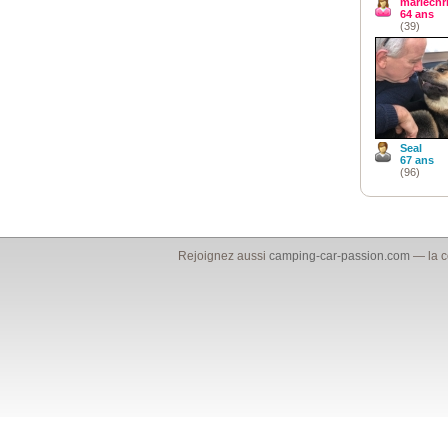
mariechri
64 ans
(39)
Seal
67 ans
(96)
Rejoignez aussi
camping-car-passion.com
— la c