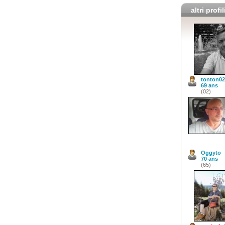
altri profil
tonton02
69 ans
(02)
Oggyto
70 ans
(65)