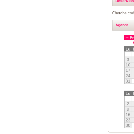
Descrizion
Cherche coéq
Agenda
<< Pr
Lu
3
10
17
24
31
Lu
2
9
16
23
30