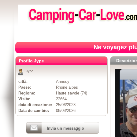
Ne voyagez plu
Descrizio
Profilo Jype
Jype
città:
Annecy
Paese:
Rhone alpes
Regione:
Haute savoie (74)
Visita:
22664
data di creazione:
25/06/2023
Data de cambio:
08/08/2026
Invia un messaggio