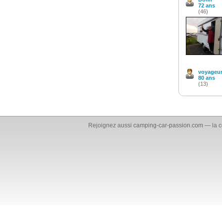
72 ans
(46)
voyageur
80 ans
(13)
Rejoignez aussi
camping-car-passion.com
— la c