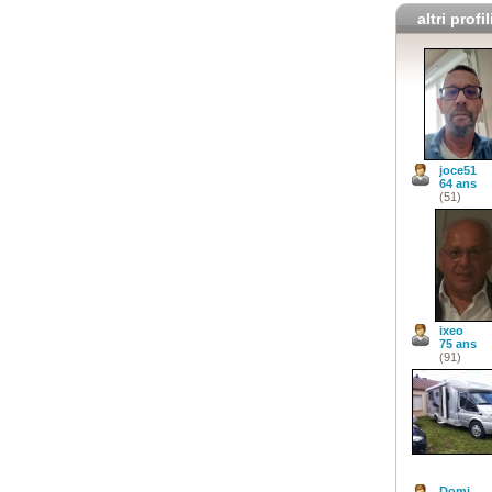
altri profil
joce51
64 ans
(51)
ixeo
75 ans
(91)
Domi