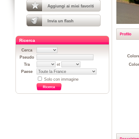
Aggiungi ai miei favoriti
Invia un flash
Profilo
Ricerca
Cerca
Colore
Pseudo
Color
Tra
et
Paese
Solo con immagine
Descrizion