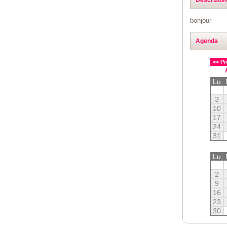
bonjour
Agenda
<< Pr
Lu
3
10
17
24
31
Lu
2
9
16
23
30