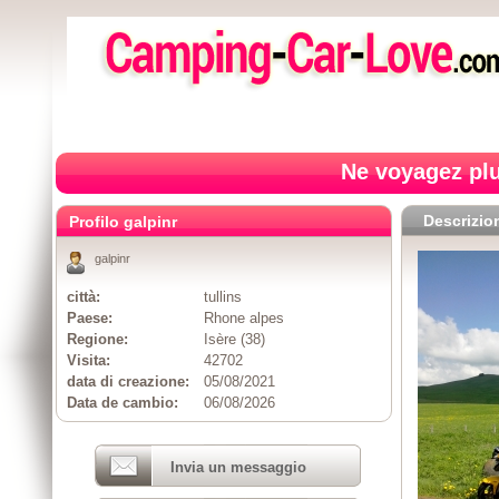
Ne voyagez plu
Descrizio
Profilo galpinr
galpinr
città:
tullins
Paese:
Rhone alpes
Regione:
Isère (38)
Visita:
42702
data di creazione:
05/08/2021
Data de cambio:
06/08/2026
Invia un messaggio