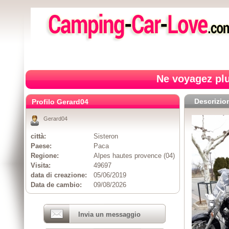
Ne voyagez plu
Descrizio
Profilo Gerard04
Gerard04
città:
Sisteron
Paese:
Paca
Regione:
Alpes hautes provence (04)
Visita:
49697
data di creazione:
05/06/2019
Data de cambio:
09/08/2026
Invia un messaggio