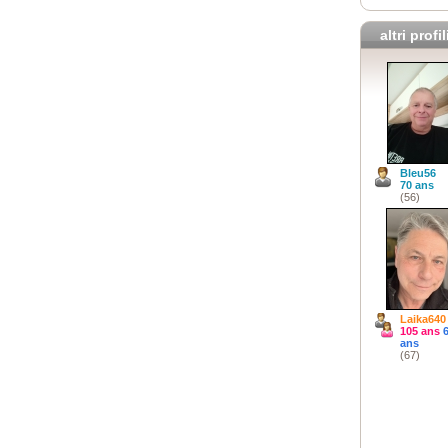
altri profil
Bleu56
70 ans
(56)
Laika640
105 ans
ans
(67)