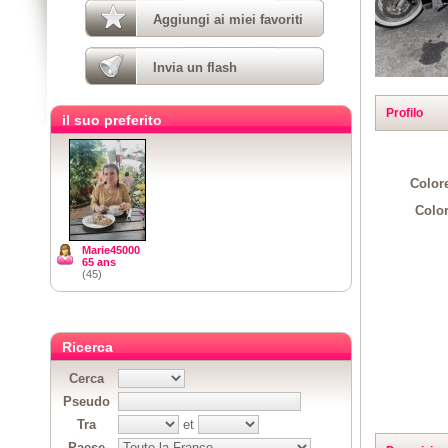
Aggiungi ai miei favoriti
Invia un flash
Profilo
il suo preferito
Colore
Color
Marie45000
65 ans
(45)
Ricerca
Cerca
Pseudo
Tra
et
Paese