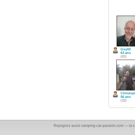
Guy02
63 ans
(02)
Christop
56 ans
(32)
Rejoignez aussi
camping-car-passion.com
— la c