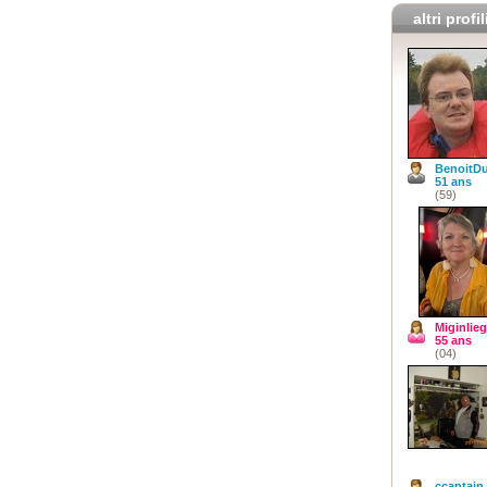
altri profil
BenoitD
51 ans
(59)
Miginlie
55 ans
(04)
ccaptain