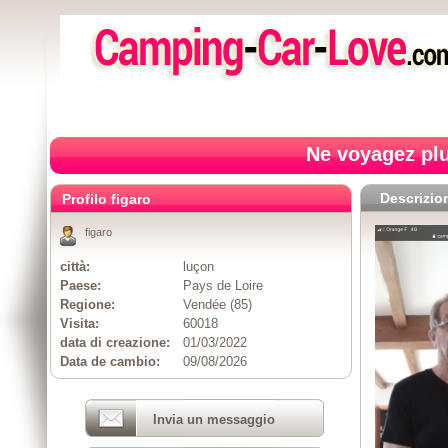
Ne voyagez plu
Descrizio
Profilo figaro
figaro
città:
luçon
Paese:
Pays de Loire
Regione:
Vendée (85)
Visita:
60018
data di creazione:
01/03/2022
Data de cambio:
09/08/2026
Invia un messaggio