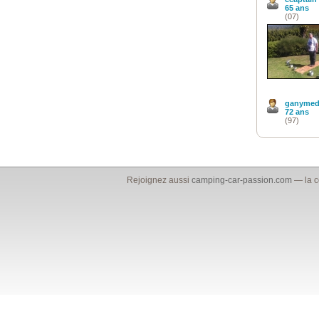
65 ans
(07)
ganymed
72 ans
(97)
Rejoignez aussi
camping-car-passion.com
— la c