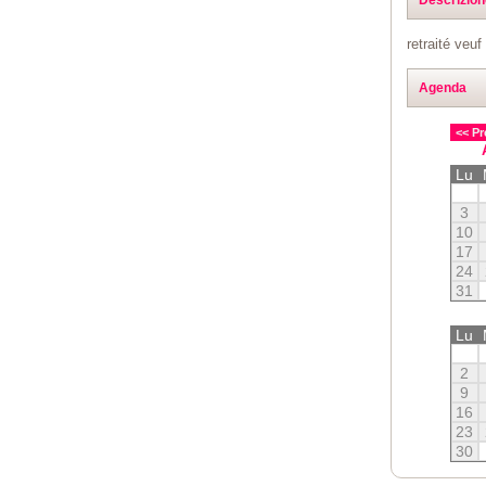
retraité veu
Agenda
<< Pr
Lu
3
10
17
24
31
Lu
2
9
16
23
30