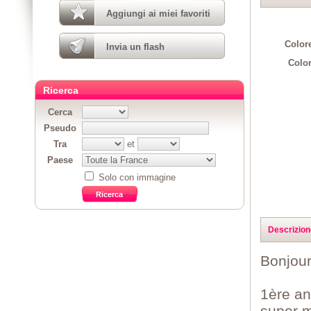
Aggiungi ai miei favoriti
Colore
Invia un flash
Color
Ricerca
Cerca
Pseudo
Tra
et
Paese
Solo con immagine
Descrizion
Bonjour
1ère an
super m