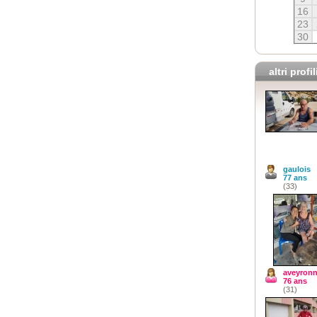
16
23
30
altri profil
gaulois
77 ans
(33)
aveyronn
76 ans
(31)