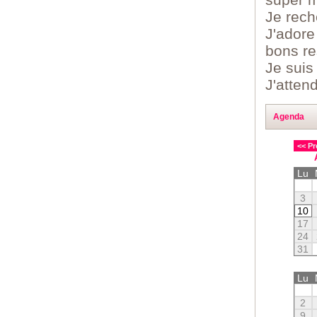
Je rech
J'adore 
bons re
Je suis
J'atten
Agenda
<< Pr
Lu
3
10
17
24
31
Lu
2
9