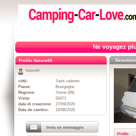
Ne voyagez plu
Descrizio
Profilo Nature89
Nature89
città:
Saint valerien
Paese:
Bourgogne
Regione:
Yonne (89)
Visita:
50471
data di creazione:
27/09/2020
Data de cambio:
10/08/2026
Invia un messaggio
Profilo