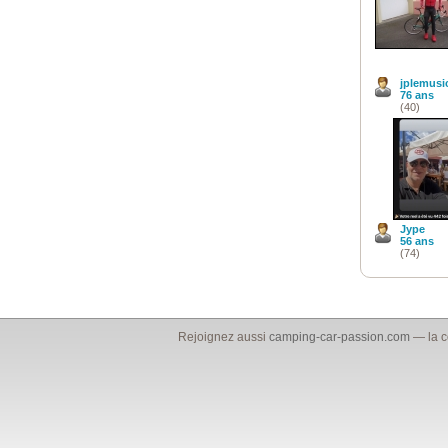
jplemusi
76 ans
(40)
Jype
56 ans
(74)
Rejoignez aussi
camping-car-passion.com
— la c