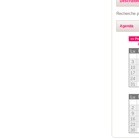
Descrizion
Recherche pe
Agenda
<< Pr
Lu
3
10
17
24
31
Lu
2
9
16
23
30