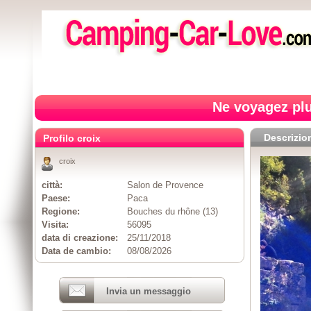
Ne voyagez plu
Descrizio
Profilo croix
croix
città:
Salon de Provence
Paese:
Paca
Regione:
Bouches du rhône (13)
Visita:
56095
data di creazione:
25/11/2018
Data de cambio:
08/08/2026
Invia un messaggio