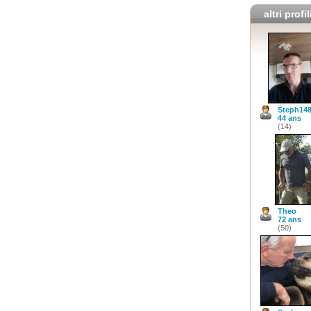
altri profil
Steph14
44 ans
(14)
Theo
72 ans
(50)