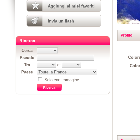
Aggiungi ai miei favoriti
Invia un flash
Profilo
Ricerca
Cerca
Colore
Pseudo
Tra
et
Color
Paese
Solo con immagine