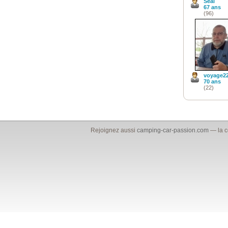
Seal
67 ans
(96)
voyage2
70 ans
(22)
Rejoignez aussi
camping-car-passion.com
— la c