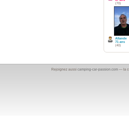
(70)
Allande
71 ans
(40)
Rejoignez aussi
camping-car-passion.com
— la c