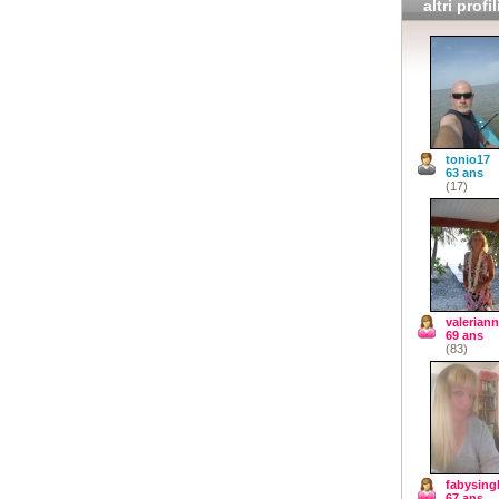
altri profil
tonio17
63 ans
(17)
valerian
69 ans
(83)
fabysing
67 ans