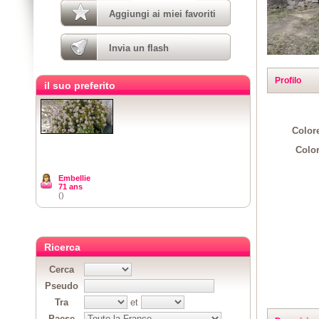
Aggiungi ai miei favoriti
Invia un flash
Profilo
il suo preferito
Colore
Color
Embellie
71 ans
()
Ricerca
Cerca
Pseudo
Tra
et
Paese