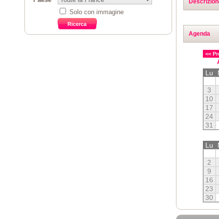
Descrizion
Solo con immagine
Agenda
<< Pr
Lu
3
10
17
24
31
Lu
2
9
16
23
30