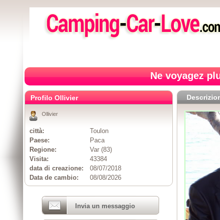
Ne voyagez plu
Descrizio
Profilo Ollivier
Ollivier
città:
Toulon
Paese:
Paca
Regione:
Var (83)
Visita:
43384
data di creazione:
08/07/2018
Data de cambio:
08/08/2026
Invia un messaggio