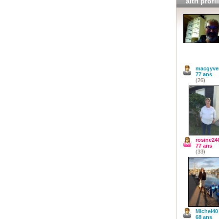
altri profil
macgyve
77 ans
(26)
rosine24
77 ans
(33)
Michel40
68 ans