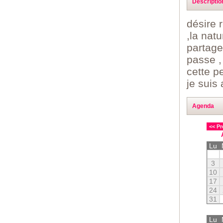
Descriptio
désire 
,la natu
partage
passe ,
cette p
je suis 
Agenda
<< Pr
Lu
3
10
17
24
31
Lu