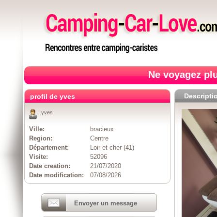
Ne voyagez plu
Descripti
profil de yves
yves
Ville:
bracieux
Region:
Centre
Département:
Loir et cher (41)
Visite:
52096
Date creation:
21/07/2020
Date modification:
07/08/2026
Envoyer un message