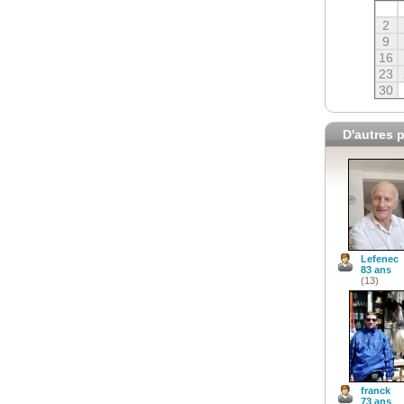
2
9
16
23
30
D'autres p
Lefenec
83 ans
(13)
franck
73 ans