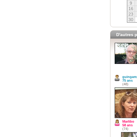
9
16
23
30
D'autres p
guingam
75 ans
(48)
Marlibo
58 ans
(74)