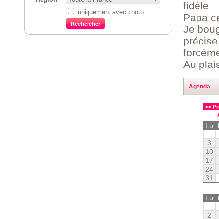
fidèle
uniquement avec photo
Papa cél
Je boug
précise
forcém
Au plais
Agenda
<< Pr
Lu
3
10
17
24
31
Lu
2