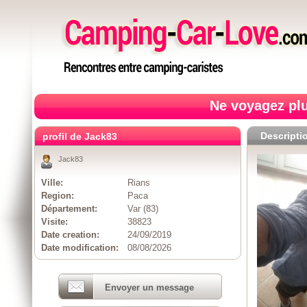
Ne voyagez plu
Descripti
profil de Jack83
Jack83
Ville:
Rians
Region:
Paca
Département:
Var (83)
Visite:
38823
Date creation:
24/09/2019
Date modification:
08/08/2026
Envoyer un message