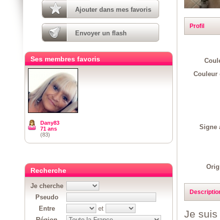
Ajouter dans mes favoris
Profil
Envoyer un flash
Ses membres favoris
Coul
Couleur 
Dany83
Signe 
71 ans
(83)
Orig
Recherche
Je cherche
Descriptio
Pseudo
Entre
et
Je suis
Région