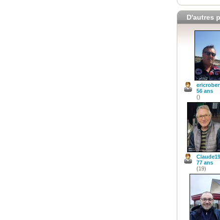
D'autres p
ericrober
56 ans
()
Claude1
77 ans
(19)