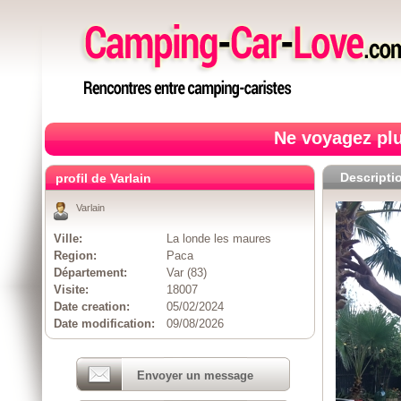
Ne voyagez plu
Descripti
profil de Varlain
Varlain
Ville:
La londe les maures
Region:
Paca
Département:
Var (83)
Visite:
18007
Date creation:
05/02/2024
Date modification:
09/08/2026
Envoyer un message