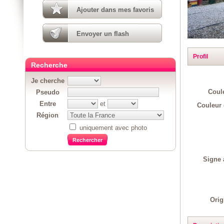
Ajouter dans mes favoris
Envoyer un flash
Profil
Recherche
Je cherche
Coul
Pseudo
Entre
et
Couleur 
Région
uniquement avec photo
Signe 
Orig