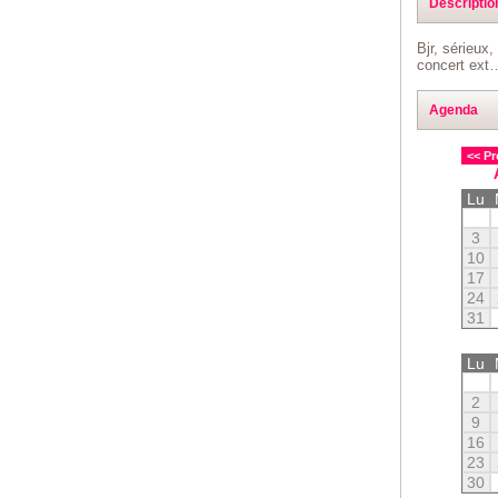
Descriptio
Bjr, sérieux,
concert ext
Agenda
<< Pr
Lu
3
10
17
24
31
Lu
2
9
16
23
30