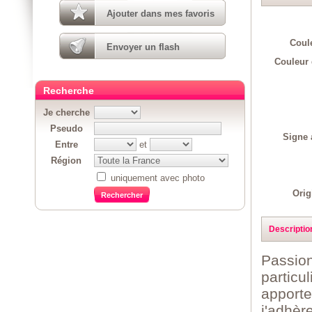
Ajouter dans mes favoris
Coul
Envoyer un flash
Couleur 
Recherche
Je cherche
Pseudo
Signe 
Entre
et
Région
uniquement avec photo
Orig
Descriptio
Passion
particu
apporte
j'adhèr