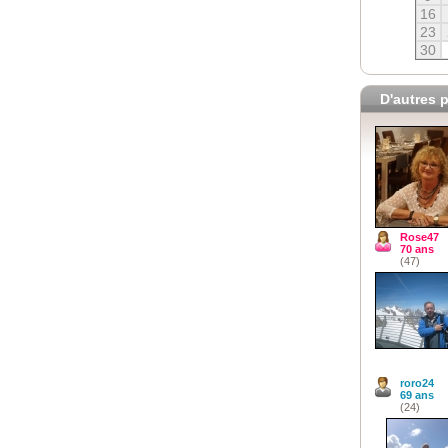
16
23
30
D'autres p
Rose47
70 ans
(47)
roro24
69 ans
(24)