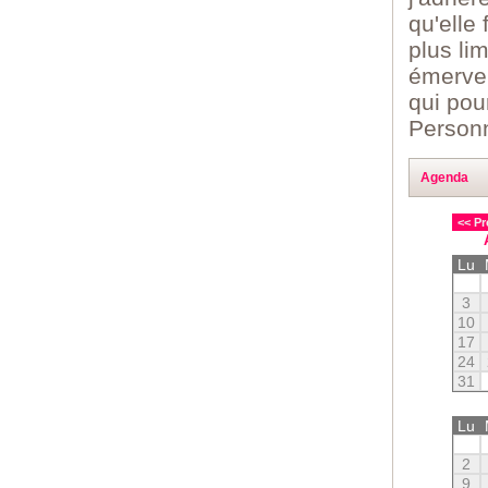
qu'elle
plus li
émervei
qui pou
Personn
Agenda
<< Pr
Lu
3
10
17
24
31
Lu
2
9