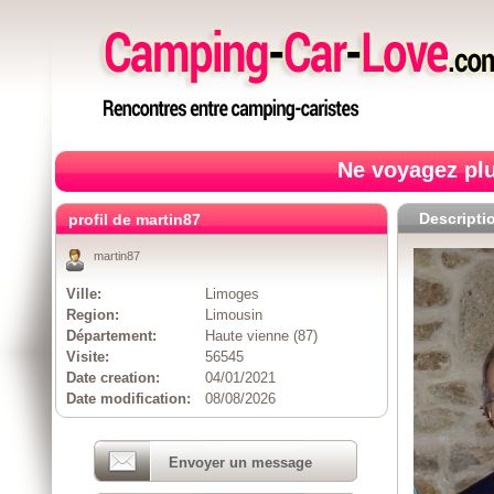
Ne voyagez plu
Descripti
profil de martin87
martin87
Ville:
Limoges
Region:
Limousin
Département:
Haute vienne (87)
Visite:
56545
Date creation:
04/01/2021
Date modification:
08/08/2026
Envoyer un message