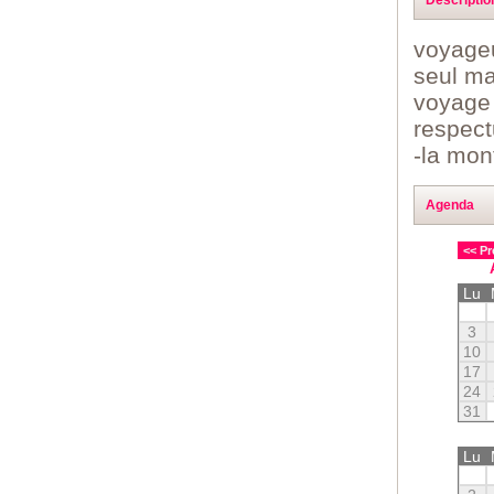
voyageu
seul ma
voyage 
respect
-la mont
Agenda
<< Pr
Lu
3
10
17
24
31
Lu