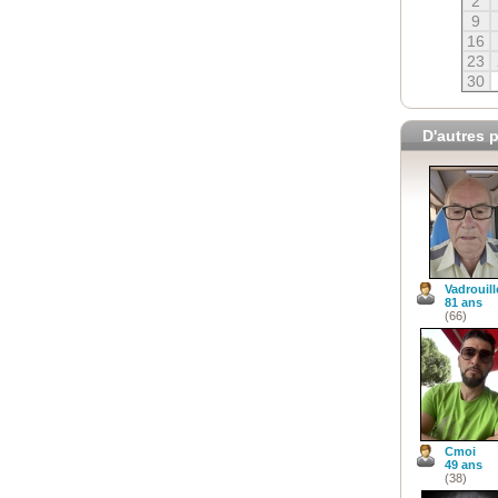
2
9
16
23
30
D'autres p
Vadrouill
81 ans
(66)
Cmoi
49 ans
(38)