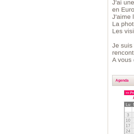
J'ai un
en Euro
J'aime 
La phot
Les visi
Je suis
rencont
A vous 
Agenda
<< Pr
Lu
3
10
17
24