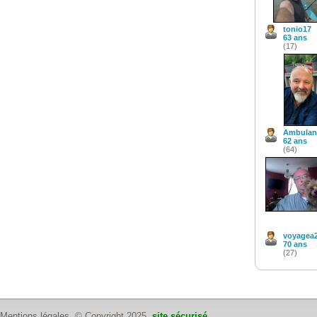
tonio17
63 ans
(17)
Ambulan
62 ans
(64)
voyagea
70 ans
(27)
Mentions légales
© Copyright 2025
site sécurisé