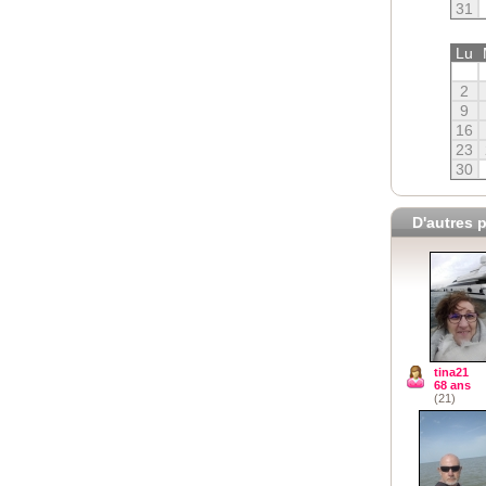
31
Lu
2
9
16
23
30
D'autres p
tina21
68 ans
(21)