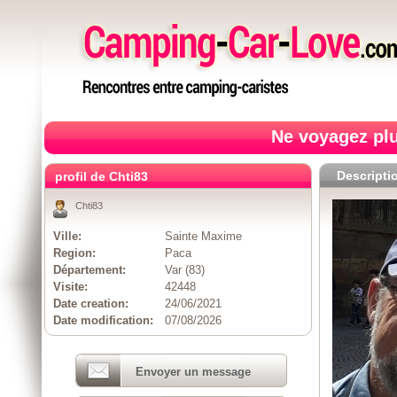
Ne voyagez plu
Descripti
profil de Chti83
Chti83
Ville:
Sainte Maxime
Region:
Paca
Département:
Var (83)
Visite:
42448
Date creation:
24/06/2021
Date modification:
07/08/2026
Envoyer un message