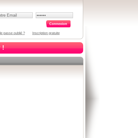
e passe oublié ?
Inscription gratuite
 !