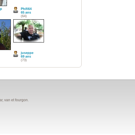
up
Phifi64
65 ans
(64)
juseppe
69 ans
(73)
, van et fourgon.