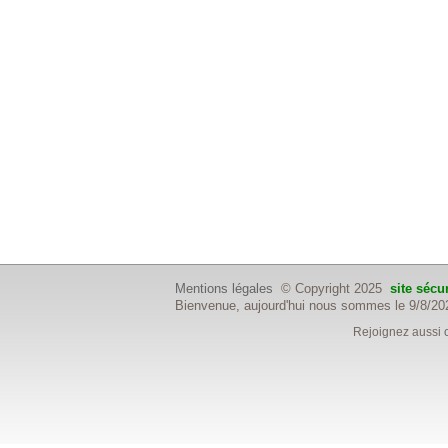
Mentions légales
© Copyright 2025
site sécu
Bienvenue, aujourd'hui nous sommes le 9/8/20
Rejoignez aussi