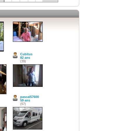
Cubitus
82 ans
(39)
pascal57600
59 ans
(57)