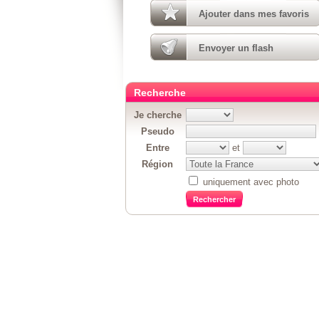
Ajouter dans mes favoris
Envoyer un flash
Recherche
Je cherche
Pseudo
Entre
et
Région
uniquement avec photo