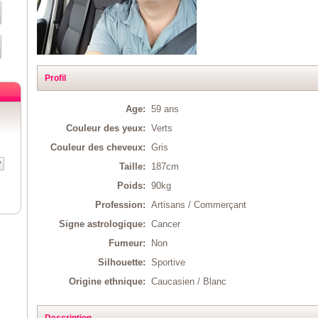
Profil
Age:
59 ans
Couleur des yeux:
Verts
Couleur des cheveux:
Gris
Taille:
187cm
Poids:
90kg
Profession:
Artisans / Commerçant
Signe astrologique:
Cancer
Fumeur:
Non
Silhouette:
Sportive
Origine ethnique:
Caucasien / Blanc
Description