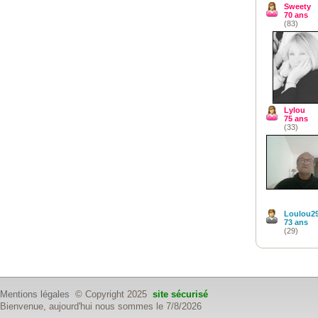
Sweety
70 ans
(83)
Lylou
75 ans
(33)
Loulou2
73 ans
(29)
Mentions légales
© Copyright 2025
site sécurisé
Bienvenue, aujourd'hui nous sommes le 7/8/2026