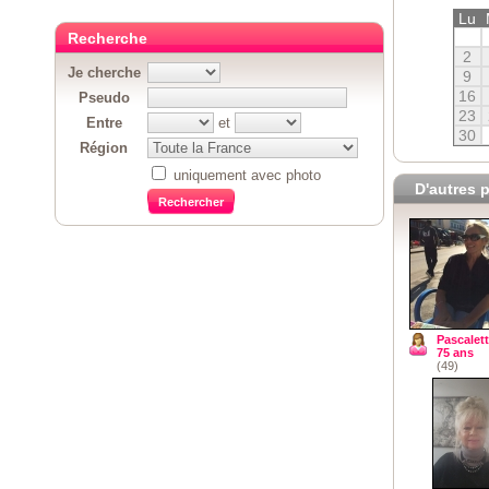
Lu
Recherche
2
Je cherche
9
16
Pseudo
23
Entre
et
30
Région
uniquement avec photo
D'autres p
Pascalet
75 ans
(49)