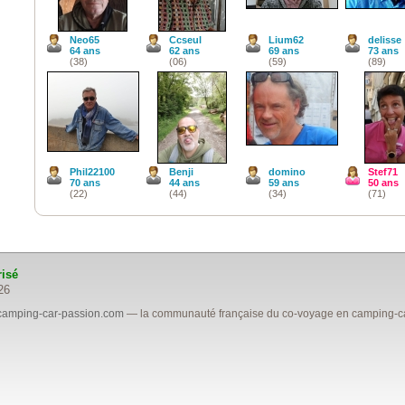
Neo65
Ccseul
Lium62
delisse
64 ans
62 ans
69 ans
73 ans
(38)
(06)
(59)
(89)
Phil22100
Benji
domino
Stef71
70 ans
44 ans
59 ans
50 ans
(22)
(44)
(34)
(71)
risé
26
camping-car-passion.com
— la communauté française du co-voyage en camping-car