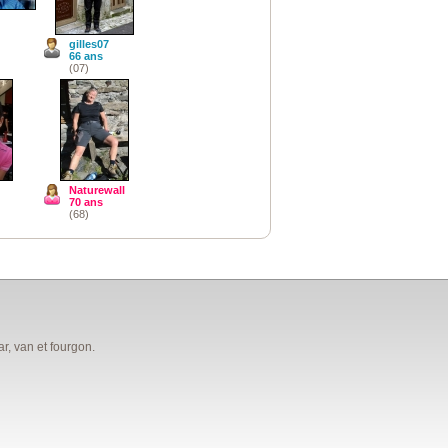
gilles07
66 ans
(07)
Naturewall
70 ans
(68)
, van et fourgon.