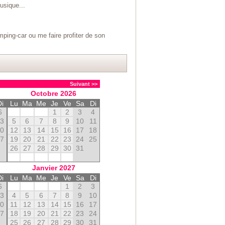
musique...
ing-car ou me faire profiter de son
Suivant >>
Octobre
2026
Di
Lu
Ma
Me
Je
Ve
Sa
Di
6
1
2
3
4
13
5
6
7
8
9
10
11
20
12
13
14
15
16
17
18
27
19
20
21
22
23
24
25
26
27
28
29
30
31
Janvier
2027
Di
Lu
Ma
Me
Je
Ve
Sa
Di
6
1
2
3
13
4
5
6
7
8
9
10
20
11
12
13
14
15
16
17
27
18
19
20
21
22
23
24
25
26
27
28
29
30
31