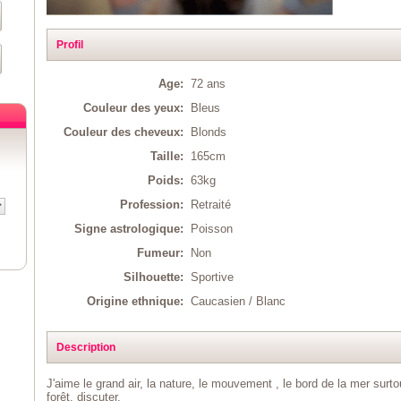
Profil
Age:
72 ans
Couleur des yeux:
Bleus
Couleur des cheveux:
Blonds
Taille:
165cm
Poids:
63kg
Profession:
Retraité
Signe astrologique:
Poisson
Fumeur:
Non
Silhouette:
Sportive
Origine ethnique:
Caucasien / Blanc
Description
J'aime le grand air, la nature, le mouvement , le bord de la mer surt
forêt, discuter.