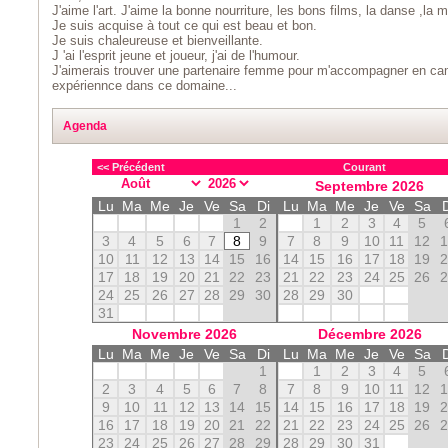
J'aime l'art. J'aime la bonne nourriture, les bons films, la danse ,la 
Je suis acquise à tout ce qui est beau et bon.
Je suis chaleureuse et bienveillante.
J 'ai l'esprit jeune et joueur, j'ai de l'humour.
J'aimerais trouver une partenaire femme pour m'accompagner en camp
expériennce dans ce domaine...
Agenda
<< Précédent
Courant
Septembre
2026
Lu
Ma
Me
Je
Ve
Sa
Di
Lu
Ma
Me
Je
Ve
Sa
1
2
1
2
3
4
5
3
4
5
6
7
8
9
7
8
9
10
11
12
10
11
12
13
14
15
16
14
15
16
17
18
19
17
18
19
20
21
22
23
21
22
23
24
25
26
24
25
26
27
28
29
30
28
29
30
31
Novembre
2026
Décembre
2026
Lu
Ma
Me
Je
Ve
Sa
Di
Lu
Ma
Me
Je
Ve
Sa
1
1
2
3
4
5
2
3
4
5
6
7
8
7
8
9
10
11
12
9
10
11
12
13
14
15
14
15
16
17
18
19
16
17
18
19
20
21
22
21
22
23
24
25
26
23
24
25
26
27
28
29
28
29
30
31