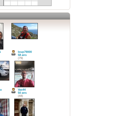
5
loup79000
58 ans
(79)
ou
Vax44
50 ans
(44)