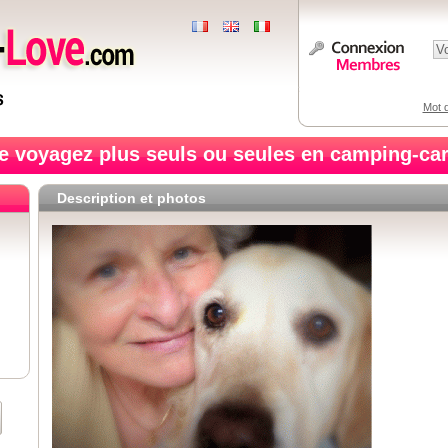
Mot d
e voyagez plus seuls ou seules en camping-car
Description et photos