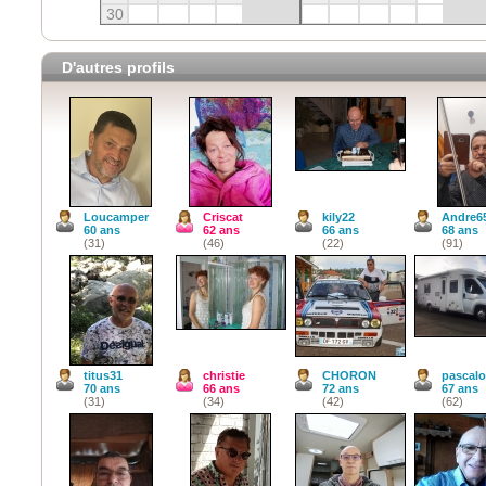
30
D'autres profils
Loucamper
Criscat
kily22
Andre6
60 ans
62 ans
66 ans
68 ans
(31)
(46)
(22)
(91)
titus31
christie
CHORON
pascal
70 ans
66 ans
72 ans
67 ans
(31)
(34)
(42)
(62)