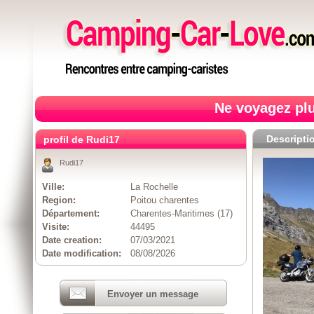
Ne voyagez plu
Descripti
profil de Rudi17
Rudi17
Ville:
La Rochelle
Region:
Poitou charentes
Département:
Charentes-Maritimes (17)
Visite:
44495
Date creation:
07/03/2021
Date modification:
08/08/2026
Envoyer un message