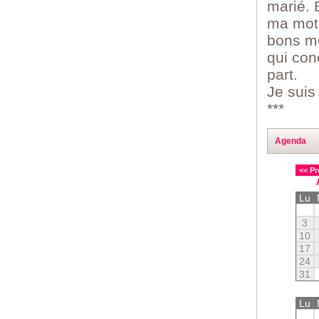
marié. 
ma moto
bons mo
qui con
part.
Je suis
***
Agenda
<< Pr
Lu
3
10
17
24
31
Lu