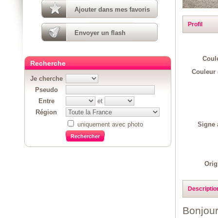
Ajouter dans mes favoris
Profil
Envoyer un flash
Coul
Recherche
Couleur 
Je cherche
Pseudo
Entre
et
Région
Signe 
uniquement avec photo
Orig
Descriptio
Bonjour