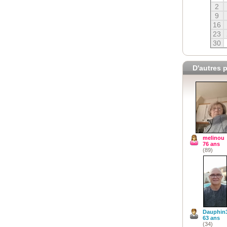
2
9
16
23
30
D'autres p
melinou
76 ans
(89)
Dauphin
63 ans
(34)