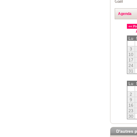
Gaël
Agenda
<< Pr
Lu
3
10
17
24
31
Lu
2
9
16
23
30
D'autres p