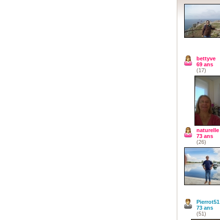
bettyve
69 ans
(17)
naturelle
73 ans
(26)
Pierrot51
73 ans
(51)