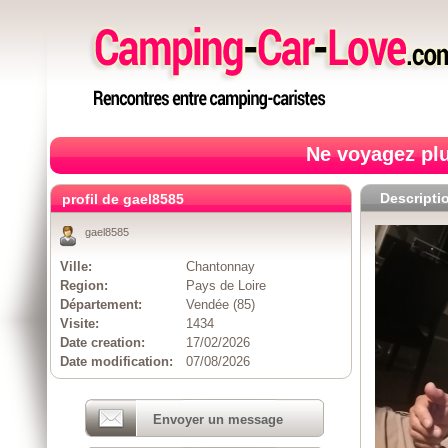
Ne voyagez plu
Descripti
profil de gael8585
gael8585
Ville:
Chantonnay
Region:
Pays de Loire
Département:
Vendée (85)
Visite:
1434
Date creation:
17/02/2026
Date modification:
07/08/2026
Envoyer un message