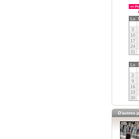
<< Pr
Lu
3
10
17
24
31
Lu
2
9
16
23
30
D'autres p