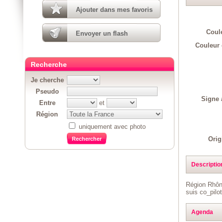
Ajouter dans mes favoris
Coul
Envoyer un flash
Couleur 
Recherche
Je cherche
Pseudo
Signe 
Entre
et
Région
uniquement avec photo
Orig
Descriptio
Région Rhôn
suis co_pilo
Agenda