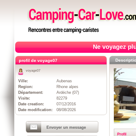
Ne voyagez plu
Descripti
profil de voyage07
voyage07
Ville:
Aubenas
Region:
Rhone alpes
Département:
Ardéche (07)
Visite:
82279
Date creation:
07/12/2016
Date modification:
08/08/2026
Envoyer un message
Profil