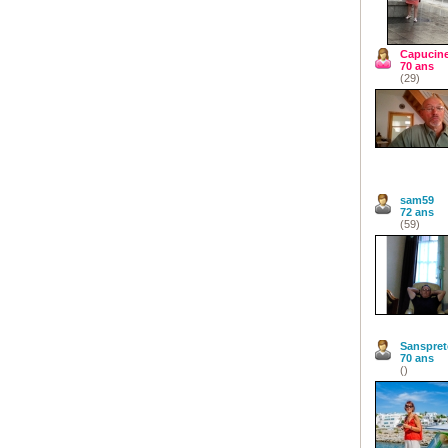
Capucin
70 ans
(29)
sam59
72 ans
(59)
Sanspret
70 ans
()