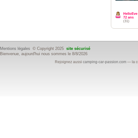
HelloEve
72 ans
(31)
Mentions légales
© Copyright 2025
site sécurisé
Bienvenue, aujourd'hui nous sommes le 8/8/2026
Rejoignez aussi
camping-car-passion.com
— la c